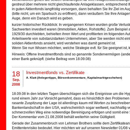
gestreut über mehrere nicht gleichlaufende Anlageklassen, entsprechend Ihr
in guten Aktienfonds langfristig vorsorgen, dann behalten Sie Ihr Ziel im Au
(bitte nicht, um ein Sparbuch zu eröffnen), dann veräußern Sie Ihre Anlag
Auge, denn ein Danach wird es geben.
kurzer historischer Rückblick: In vergangenen Krisen wurden große Verluste
Sachwerten investiert waren (Immobilien, Aktien, Rohstoffe). Zum Beispiel 
1929/30 durchlebten, behielten ihren Wert und profitierten im folgenden
Anteilswerte von substanzstarken Unternehmen, aber Sie werden nicht einfa
soliden Aktienfonds ansieht, wird verstehen was damit gemeint ist.
Wenn Sie nun Wissen möchten, welche Strategie evtl. für Sie geeignet ist,
Hinweis: Offene Investmentfonds sind so genannte Sondervermögen (anders a
einer Bank geknüpft. (siehe Beitrag vom 18.09.08)
18
Investmentfonds vs. Zertifikate
A. Klatt (
Anlegertipps
,
Börsenkommentare
,
Kapitalmarktgeschehen
)
Sep.
2008
18.09.08 In den letzten Tagen überschlagen sich die Ereignisse um die Hypo
rund einem Jahr zur Vorsicht gemahnt, dass es hinsichtlich den Problem
rasante Zuspitzung der Lage ist allerdings kaum mit Worten zu beschreiben
Bankenlandschaft in den USA, wahrscheinlich sogar weltweit, nachhaltig v
schmerzvollen Weg eine notwendige Bereinigung erfolgen und somit eine S
Der Kommentar vom 21.08.2008 behält weiterhin seine Gültigkeit.
Gerade der Zusammenbruch von Lehman Brothers sollte dem Zertifikateanle
Emittentenrisiko bedeutet. Hier möchten wir auf unseren Newsletter 01/08