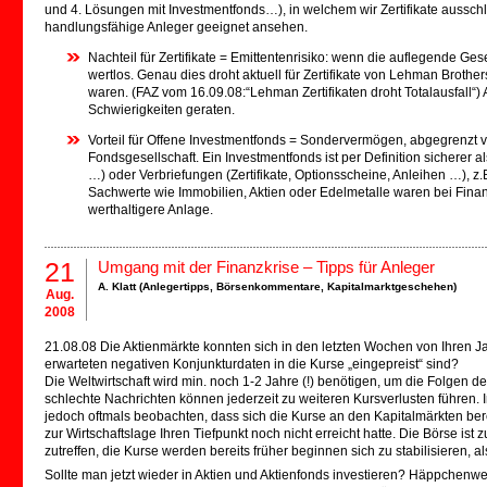
und 4. Lösungen mit Investmentfonds…), in welchem wir Zertifikate ausschließ
handlungsfähige Anleger geeignet ansehen.
Nachteil für Zertifikate = Emittentenrisiko: wenn die auflegende Gesel
wertlos. Genau dies droht aktuell für Zertifikate von Lehman Brothe
waren. (FAZ vom 16.09.08:“Lehman Zertifikaten droht Totalausfall“)
Schwierigkeiten geraten.
Vorteil für Offene Investmentfonds = Sondervermögen, abgegrenzt 
Fondsgesellschaft. Ein Investmentfonds ist per Definition sicherer
…) oder Verbriefungen (Zertifikate, Optionsscheine, Anleihen …), z.
Sachwerte wie Immobilien, Aktien oder Edelmetalle waren bei Finanz
werthaltigere Anlage.
21
Umgang mit der Finanzkrise – Tipps für Anleger
A. Klatt (
Anlegertipps
,
Börsenkommentare
,
Kapitalmarktgeschehen
)
Aug.
2008
21.08.08 Die Aktienmärkte konnten sich in den letzten Wochen von Ihren Ja
erwarteten negativen Konjunkturdaten in die Kurse „eingepreist“ sind?
Die Weltwirtschaft wird min. noch 1-2 Jahre (!) benötigen, um die Folgen 
schlechte Nachrichten können jederzeit zu weiteren Kursverlusten führe
jedoch oftmals beobachten, dass sich die Kurse an den Kapitalmärkten b
zur Wirtschaftslage Ihren Tiefpunkt noch nicht erreicht hatte. Die Börse ist 
zutreffen, die Kurse werden bereits früher beginnen sich zu stabilisieren, 
Sollte man jetzt wieder in Aktien und Aktienfonds investieren? Häppchenw