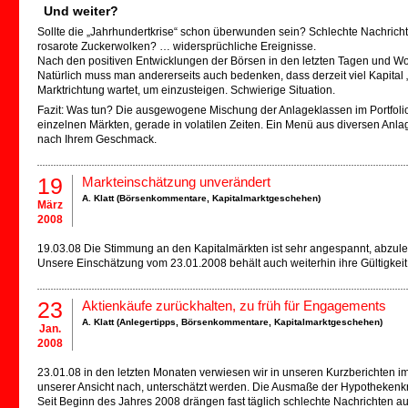
Und weiter?
Sollte die „Jahrhundertkrise“ schon überwunden sein? Schlechte Nachricht
rosarote Zuckerwolken? … widersprüchliche Ereignisse.
Nach den positiven Entwicklungen der Börsen in den letzten Tagen und Wo
Natürlich muss man andererseits auch bedenken, dass derzeit viel Kapital „a
Marktrichtung wartet, um einzusteigen. Schwierige Situation.
Fazit: Was tun? Die ausgewogene Mischung der Anlageklassen im Portfolio s
einzelnen Märkten, gerade in volatilen Zeiten. Ein Menü aus diversen Anla
nach Ihrem Geschmack.
19
Markteinschätzung unverändert
A. Klatt (
Börsenkommentare
,
Kapitalmarktgeschehen
)
März
2008
19.03.08 Die Stimmung an den Kapitalmärkten ist sehr angespannt, abzul
Unsere Einschätzung vom 23.01.2008 behält auch weiterhin ihre Gültigkeit
23
Aktienkäufe zurückhalten, zu früh für Engagements
A. Klatt (
Anlegertipps
,
Börsenkommentare
,
Kapitalmarktgeschehen
)
Jan.
2008
23.01.08 in den letzten Monaten verwiesen wir in unseren Kurzberichten i
unserer Ansicht nach, unterschätzt werden. Die Ausmaße der Hypothekenkri
Seit Beginn des Jahres 2008 drängen fast täglich schlechte Nachrichten au