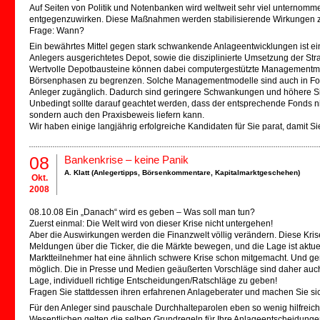
Auf Seiten von Politik und Notenbanken wird weltweit sehr viel unternomm
entgegenzuwirken. Diese Maßnahmen werden stabilisierende Wirkungen zeig
Frage: Wann?
Ein bewährtes Mittel gegen stark schwankende Anlageentwicklungen ist ein
Anlegers ausgerichtetes Depot, sowie die disziplinierte Umsetzung der Stra
Wertvolle Depotbausteine können dabei computergestützte Managementmodel
Börsenphasen zu begrenzen. Solche Managementmodelle sind auch in For
Anleger zugänglich. Dadurch sind geringere Schwankungen und höhere Si
Unbedingt sollte darauf geachtet werden, dass der entsprechende Fonds nich
sondern auch den Praxisbeweis liefern kann.
Wir haben einige langjährig erfolgreiche Kandidaten für Sie parat, damit Si
08
Bankenkrise – keine Panik
A. Klatt (
Anlegertipps
,
Börsenkommentare
,
Kapitalmarktgeschehen
)
Okt.
2008
08.10.08 Ein „Danach“ wird es geben – Was soll man tun?
Zuerst einmal: Die Welt wird von dieser Krise nicht untergehen!
Aber die Auswirkungen werden die Finanzwelt völlig verändern. Diese Kri
Meldungen über die Ticker, die die Märkte bewegen, und die Lage ist aktuell
Marktteilnehmer hat eine ähnlich schwere Krise schon mitgemacht. Und ge
möglich. Die in Presse und Medien geäußerten Vorschläge sind daher auch z
Lage, individuell richtige Entscheidungen/Ratschläge zu geben!
Fragen Sie stattdessen ihren erfahrenen Anlageberater und machen Sie sich 
Für den Anleger sind pauschale Durchhalteparolen eben so wenig hilfreich
Wesentlichen gelten die selben Grundregeln für Ihre Anlageentscheidungen w