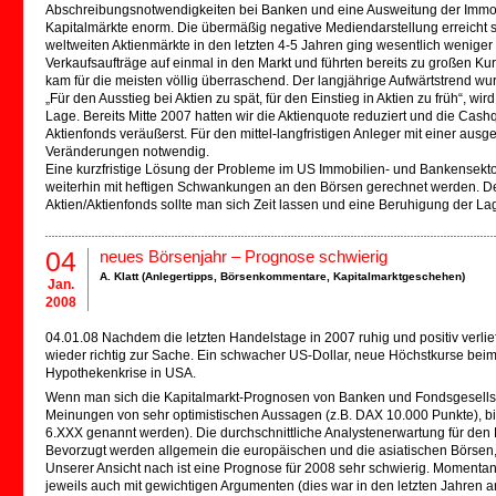
Abschreibungsnotwendigkeiten bei Banken und eine Ausweitung der Immobil
Kapitalmärkte enorm. Die übermäßig negative Mediendarstellung erreicht sc
weltweiten Aktienmärkte in den letzten 4-5 Jahren ging wesentlich weniger 
Verkaufsaufträge auf einmal in den Markt und führten bereits zu großen Kur
kam für die meisten völlig überraschend. Der langjährige Aufwärtstrend w
„Für den Ausstieg bei Aktien zu spät, für den Einstieg in Aktien zu früh“, wir
Lage. Bereits Mitte 2007 hatten wir die Aktienquote reduziert und die Cashq
Aktienfonds veräußerst. Für den mittel-langfristigen Anleger mit einer a
Veränderungen notwendig.
Eine kurzfristige Lösung der Probleme im US Immobilien- und Bankensektor 
weiterhin mit heftigen Schwankungen an den Börsen gerechnet werden. Des
Aktien/Aktienfonds sollte man sich Zeit lassen und eine Beruhigung der L
04
neues Börsenjahr – Prognose schwierig
A. Klatt (
Anlegertipps
,
Börsenkommentare
,
Kapitalmarktgeschehen
)
Jan.
2008
04.01.08 Nachdem die letzten Handelstage in 2007 ruhig und positiv verlie
wieder richtig zur Sache. Ein schwacher US-Dollar, neue Höchstkurse bei
Hypothekenkrise in USA.
Wenn man sich die Kapitalmarkt-Prognosen von Banken und Fondsgesellsch
Meinungen von sehr optimistischen Aussagen (z.B. DAX 10.000 Punkte), bi
6.XXX genannt werden). Die durchschnittliche Analystenerwartung für den
Bevorzugt werden allgemein die europäischen und die asiatischen Börsen
Unserer Ansicht nach ist eine Prognose für 2008 sehr schwierig. Moment
jeweils auch mit gewichtigen Argumenten (dies war in den letzten Jahren an