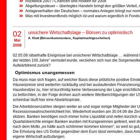
Rückblick 2007 / Chancen und Risiken für 2008
Abgeltungssteuer – überlegtes Handeln bringt den größten Vorteil,
Anlageverhalten der Deutschen – normales Anlegen bringt nur nor
Was mit Investmentfonds möglich ist und warum eigentlich in Fonds
02
unsichere Wirtschaftslage – Börsen zu optimistisch
A. Klatt (
Börsenkommentare
,
Kapitalmarktgeschehen
)
Mai
2008
02.05.08 rätselhafte Ereignisse bei unsicherer Wirtschaftslage … während
der letzten 100 Jahre“ vermutet wurde, verziehen sich nun die Sorgenwolk
Aufwärtstrend zurück?
Optimismus unangemessen
Da muss man sich fragen, auf welcher Basis diese plötzliche positive Eins
Häuserpreise sind weiterhin rückläufig und bei auslaufenden Finanzierun
Hausbesitzer zu, hier ist kurzfristig keine Verbesserung der Lage ersichtl
zu befürchten, in der Folge drohen auch weitere Wertberichtigungen der US
scheinbar läuft hier eine Abwärtsspirale.
Die Arbeitslosenzahlen steigen weiter an und sogar einige Mitglieder de
Rezessionswahrscheinlichkeit hin. Wiederholt wurden am 30.04.08 die Zin
stützen. Banken benötigen noch immer hohe Liquidität und riefen kürzlich ver
Quartalsberichte einiger Banken wurden mit Kursgewinnen gefeiert, weil die
nach dem Motto „es hätte auch schlimmer kommen können“, so weit so gut, b
Die Erholung des US Dollar gegenüber dem Euro lässt vermuten, dass Anla
eigene Wirtschaft aufzufangen.