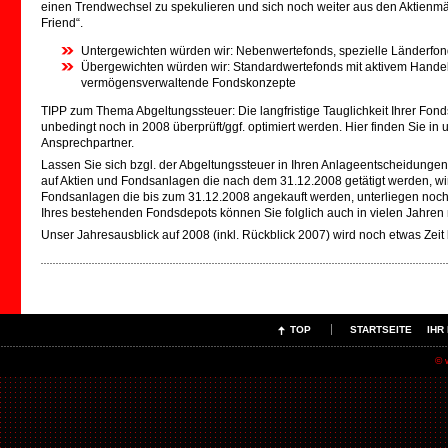
einen Trendwechsel zu spekulieren und sich noch weiter aus den Aktienmä
Friend“.
Untergewichten würden wir: Nebenwertefonds, spezielle Länderfond
Übergewichten würden wir: Standardwertefonds mit aktivem Handel
vermögensverwaltende Fondskonzepte
TIPP zum Thema Abgeltungssteuer: Die langfristige Tauglichkeit Ihrer Fond
unbedingt noch in 2008 überprüft/ggf. optimiert werden. Hier finden Sie i
Ansprechpartner.
Lassen Sie sich bzgl. der Abgeltungssteuer in Ihren Anlageentscheidungen n
auf Aktien und Fondsanlagen die nach dem 31.12.2008 getätigt werden, wir
Fondsanlagen die bis zum 31.12.2008 angekauft werden, unterliegen noch
Ihres bestehenden Fondsdepots können Sie folglich auch in vielen Jahren 
Unser Jahresausblick auf 2008 (inkl. Rückblick 2007) wird noch etwas Zeit
TOP
STARTSEITE
IHR
© 