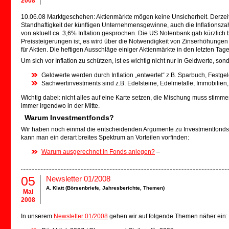
2008
10.06.08 Marktgeschehen: Aktienmärkte mögen keine Unsicherheit. Derzeit 
Standhaftigkeit der künftigen Unternehmensgewinne, auch die Inflationsza
von aktuell ca. 3,6% Inflation gesprochen. Die US Notenbank gab kürzlich 
Preissteigerungen ist, es wird über die Notwendigkeit von Zinserhöhung
für Aktien. Die heftigen Ausschläge einiger Aktienmärkte in den letzten Tag
Um sich vor Inflation zu schützen, ist es wichtig nicht nur in Geldwerte, so
Geldwerte werden durch Inflation „entwertet“ z.B. Sparbuch, Festg
Sachwertinvestments sind z.B. Edelsteine, Edelmetalle, Immobilien
Wichtig dabei: nicht alles auf eine Karte setzen, die Mischung muss stimmen
immer irgendwo in der Mitte.
Warum Investmentfonds?
Wir haben noch einmal die entscheidenden Argumente zu Investmentfonds
kann man ein derart breites Spektrum an Vorteilen vorfinden:
Warum ausgerechnet in Fonds anlegen?
–
05
Newsletter 01/2008
A. Klatt (
Börsenbriefe
,
Jahresberichte
,
Themen
)
Mai
2008
In unserem
Newsletter 01/2008
gehen wir auf folgende Themen näher ein: