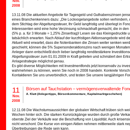
Nov.
2008
13.11.08 Die aktuellen Angebote für Tagesgeld und Guthabenszinsen jensei
eines Branchenkenners dazu: „Die Lockvogelangebote sollen verhindern, 
dem Stichtag der Abgeltungssteuer, Ihr Geld langfristig und überlegt in Fo
Interessenten wird eine hohe Verzinsung schmackhaft gemacht, die in den 
(5% p. a. für 3 Monate = 1,25% Zinsertrag)! Lesen sie das Kleingedruckte 
tatsächlich erwarten. Nach Ablauf der kurzfristigen Aktionsangebote wird d
Aktuell wird erwartet, dass die Notenbanken die Zinsen weiter senken werd
geschieht, können die 5% Supersonderaktionszins nach wenigen Monaten
Anleger dann entschließt doch lieber langfristig renditestärkere Investitio
Abgeltungssteuer zum 01.01.2009 in Kraft getreten und schmälert den Ertra
Anlagestrategie möglichst genau.
Es gibt diverse Möglichkeiten mit Investmentfonds jetzt konservativ zu inve
wahrnehmen zu können, wenn Sie noch in 2008 handeln. Konkrete Vorschlä
Kontaktieren Sie uns unverbindlich, und testen Sie unsere langjährigen F
11
Börsen auf Tauchstation – vermögensverwaltende Fon
A. Klatt (
Anlegertipps
,
Börsenkommentare
,
Kapitalmarktgeschehen
)
Nov.
2008
12.11.08 Die Wachstumsaussichten der globalen Wirtschaft trüben sich wei
Wochen hinter sich. Die starken Kursrückgänge wurden durch große Verkau
oberste Ziel der Verkäufe war die Beschaffung von Liquidität. Auch krisens
nicht verschont. Die Kurse von einigen Aktien nehmen mittlerweile stark 
Übertreibungen die Rede sein kann.