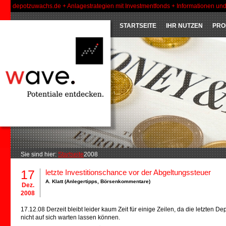
depotzuwachs.de + Anlagestrategien mit Investmentfonds + Informationen un
STARTSEITE
IHR NUTZEN
PRO
Sie sind hier:
Startseite
2008
17
letzte Investitionschance vor der Abgeltungssteuer
A. Klatt (
Anlegertipps
,
Börsenkommentare
)
Dez.
2008
17.12.08 Derzeit bleibt leider kaum Zeit für einige Zeilen, da die letzten 
nicht auf sich warten lassen können.