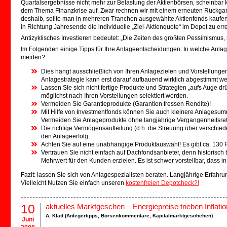
Quartalsergebnisse nicht mehr zur Belastung der Aktienbörsen, scheinbar 
dem Thema Finanzkrise auf. Zwar rechnen wir mit einem erneuten Rückgang
deshalb, sollte man in mehreren Tranchen ausgewählte Aktienfonds kaufen, al
in Richtung Jahresende die individuelle „Ziel-Aktienquote“ im Depot zu errei
Antizyklisches Investieren bedeutet: „Die Zeiten des größten Pessimismus,
Im Folgenden einige Tipps für Ihre Anlageentscheidungen: In welche Anlag
meiden?
Dies hängt ausschließlich von Ihren Anlagezielen und Vorstellungen
Anlagestrategie kann erst darauf aufbauend wirklich abgestimmt w
Lassen Sie sich nicht fertige Produkte und Strategien „aufs Auge d
möglichst nach Ihren Vorstellungen selektiert werden.
Vermeiden Sie Garantieprodukte (Garantien fressen Rendite)!
Mit Hilfe von Investmentfonds können Sie auch kleinere Anlagesu
Vermeiden Sie Anlageprodukte ohne langjährige Vergangenheitsre
Die richtige Vermögensaufteilung (d.h. die Streuung über verschie
den Anlageerfolg.
Achten Sie auf eine unabhängige Produktauswahl! Es gibt ca. 130 F
Vertrauen Sie nicht einfach auf Dachfondsanbieter, denn historisc
Mehrwert für den Kunden erzielen. Es ist schwer vorstellbar, dass in
Fazit: lassen Sie sich von Anlagespezialisten beraten. Langjährige Erfah
Vielleicht Nutzen Sie einfach unseren
kostenfreien Depotcheck?!
10
aktuelles Marktgeschen – Energiepreise trieben Inflatio
A. Klatt (
Anlegertipps
,
Börsenkommentare
,
Kapitalmarktgeschehen
)
Juni