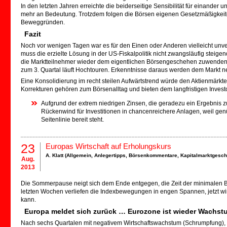
In den letzten Jahren erreichte die beiderseitige Sensibilität für einand
mehr an Bedeutung. Trotzdem folgen die Börsen eigenen Gesetzmäßigkeit
Beweggründen.
Fazit
Noch vor wenigen Tagen war es für den Einen oder Anderen vielleicht unve
muss die erzielte Lösung in der US-Fiskalpolitik nicht zwangsläufig steig
die Marktteilnehmer wieder dem eigentlichen Börsengeschehen zuwenden
zum 3. Quartal läuft Hochtouren. Erkenntnisse daraus werden dem Markt ne
Eine Konsolidierung im recht steilen Aufwärtstrend würde den Aktienmärkte
Korrekturen gehören zum Börsenalltag und bieten dem langfristigen Investor
Aufgrund der extrem niedrigen Zinsen, die geradezu ein Ergebnis z
Rückenwind für Investitionen in chancenreichere Anlagen, weil genü
Seitenlinie bereit steht.
23
Europas Wirtschaft auf Erholungskurs
A. Klatt (
Allgemein
,
Anlegertipps
,
Börsenkommentare
,
Kapitalmarktgesc
Aug.
2013
Die Sommerpause neigt sich dem Ende entgegen, die Zeit der minimalen 
letzten Wochen verliefen die Indexbewegungen in engen Spannen, jetzt w
kann.
Europa meldet sich zurück … Eurozone ist wieder Wachst
Nach sechs Quartalen mit negativem Wirtschaftswachstum (Schrumpfung), 