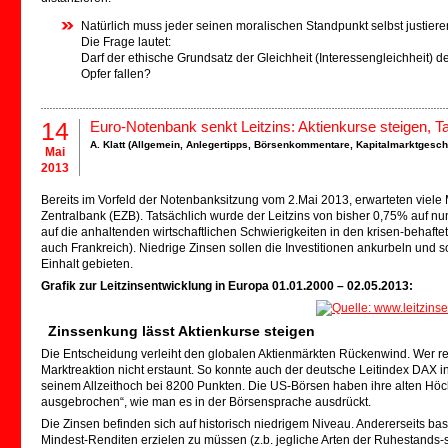
Natürlich muss jeder seinen moralischen Standpunkt selbst justiere
Die Frage lautet:
Darf der ethische Grundsatz der Gleichheit (Interessengleichheit)
Opfer fallen?
14
Euro-Notenbank senkt Leitzins: Aktienkurse steigen, T
A. Klatt (
Allgemein
,
Anlegertipps
,
Börsenkommentare
,
Kapitalmarktgesc
Mai
2013
Bereits im Vorfeld der Notenbanksitzung vom 2.Mai 2013, erwarteten viele 
Zentralbank (EZB). Tatsächlich wurde der Leitzins von bisher 0,75% auf n
auf die anhaltenden wirtschaftlichen Schwierigkeiten in den krisen-behaft
auch Frankreich). Niedrige Zinsen sollen die Investitionen ankurbeln und 
Einhalt gebieten.
Grafik zur Leitzinsentwicklung in Europa 01.01.2000 – 02.05.2013:
Zinssenkung lässt Aktienkurse steigen
Die Entscheidung verleiht den globalen Aktienmärkten Rückenwind. Wer rege
Marktreaktion nicht erstaunt. So konnte auch der deutsche Leitindex DAX 
seinem Allzeithoch bei 8200 Punkten. Die US-Börsen haben ihre alten Höc
ausgebrochen“, wie man es in der Börsensprache ausdrückt.
Die Zinsen befinden sich auf historisch niedrigem Niveau. Andererseits bas
Mindest-Renditen erzielen zu müssen (z.b. jegliche Arten der Ruhestands-