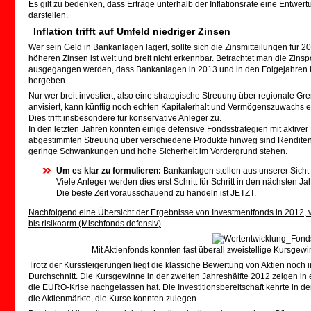
Es gilt zu bedenken, dass Erträge unterhalb der Inflationsrate eine Entwert
darstellen.
Inflation trifft auf Umfeld niedriger Zinsen
Wer sein Geld in Bankanlagen lagert, sollte sich die Zinsmitteilungen für
höheren Zinsen ist weit und breit nicht erkennbar. Betrachtet man die Zin
ausgegangen werden, dass Bankanlagen in 2013 und in den Folgejahren 
hergeben.
Nur wer breit investiert, also eine strategische Streuung über regionale 
anvisiert, kann künftig noch echten Kapitalerhalt und Vermögenszuwachs e
Dies trifft insbesondere für konservative Anleger zu.
In den letzten Jahren konnten einige defensive Fondsstrategien mit aktiver
abgestimmten Streuung über verschiedene Produkte hinweg sind Renditen ü
geringe Schwankungen und hohe Sicherheit im Vordergrund stehen.
Um es klar zu formulieren:
Bankanlagen stellen aus unserer Sicht 
Viele Anleger werden dies erst Schritt für Schritt in den nächsten J
Die beste Zeit vorausschauend zu handeln ist JETZT.
Nachfolgend eine Übersicht der Ergebnisse von Investmentfonds in 2012, 
bis risikoarm (Mischfonds defensiv)
Mit Aktienfonds konnten fast überall zweistellige Kursgewin
Trotz der Kurssteigerungen liegt die klassiche Bewertung von Aktien noch
Durchschnitt. Die Kursgewinne in der zweiten Jahreshälfte 2012 zeigen in 
die EURO-Krise nachgelassen hat. Die Investitionsbereitschaft kehrte in de
die Aktienmärkte, die Kurse konnten zulegen.