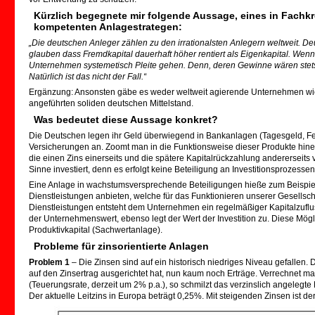
Kürzlich begegnete mir folgende Aussage, eines in Fachk
kompetenten Anlagestrategen:
„Die deutschen Anleger zählen zu den irrationalsten Anlegern weltweit. D
glauben dass Fremdkapital dauerhaft höher rentiert als Eigenkapital. Wenn
Unternehmen systemetisch Pleite gehen. Denn, deren Gewinne wären stets n
Natürlich ist das nicht der Fall.“
Ergänzung: Ansonsten gäbe es weder weltweit agierende Unternehmen wi
angeführten soliden deutschen Mittelstand.
Was bedeutet diese Aussage konkret?
Die Deutschen legen ihr Geld überwiegend in Bankanlagen (Tagesgeld, Fes
Versicherungen an. Zoomt man in die Funktionsweise dieser Produkte hinein
die einen Zins einerseits und die spätere Kapitalrückzahlung andererseits 
Sinne investiert, denn es erfolgt keine Beteiligung an Investitionsprozes
Eine Anlage in wachstumsversprechende Beteiligungen hieße zum Beispiel
Dienstleistungen anbieten, welche für das Funktionieren unserer Gesellsc
Dienstleistungen entsteht dem Unternehmen ein regelmäßiger Kapitalzufluss,
der Unternehmenswert, ebenso legt der Wert der Investition zu. Diese Mög
Produktivkapital (Sachwertanlage).
Probleme für zinsorientierte Anlagen
Problem 1
– Die Zinsen sind auf ein historisch niedriges Niveau gefallen. D
auf den Zinsertrag ausgerichtet hat, nun kaum noch Erträge. Verrechnet ma
(Teuerungsrate, derzeit um 2% p.a.), so schmilzt das verzinslich angelegte 
Der aktuelle Leitzins in Europa beträgt 0,25%. Mit steigenden Zinsen ist der