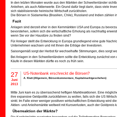
In den letzten Monaten wurde aus den Märkten der Schwellenländer sichtb
Anleihen, als auch Aktienwerte. Ein Grund dafür liegt darin, dass viele Inv
sich stabilisierende heimische Wirtschaft zurückholen.
Die Börsen in Südamerika (Brasilien, Chile), Russland und Indien zählen 
Fazit
Anlagen sind derzeit eher in den Kernmärkten USA und Europa zu bevorzu
bevorstehen, sofern sich die wirtschaftliche Erholung als nachhaltig erwe
wenn Sie vor der Haustüre zu finden sind?
Für Anleger stellt die Entwicklung in Europa grundlegend eine gute Nachric
Unternehmen wachsen und mit Ihnen die Erträge der Investoren.
Saisongemäß sorgt der Herbst für wechselhafte Stimmungen, dies sorgt wo
Bei Anlagen in den Schwellenländern sollte die Entwicklung zunächst von d
Käufe in diesen Märkten dürfte es noch zu früh sein.
27
US-Notenbank erschreckt die Börsen?
A. Klatt (
Allgemein
,
Börsenkommentare
,
Kapitalmarktgeschehen
)
Juni
2013
Mitte Juni kam es zu überraschend heftigen Marktreaktionen. Eine möglich
ihre expansive Geldpolitik zurückfahren zu wollen, falls sich die US Wirtscha
sinkt. Im Falle einer weniger positiven wirtschaftlichen Entwicklung wird d
Aktien- und Anleihemärkte weltweit mit Kursverlusten, auch der Goldpreis 
Überreaktion der Märkte?