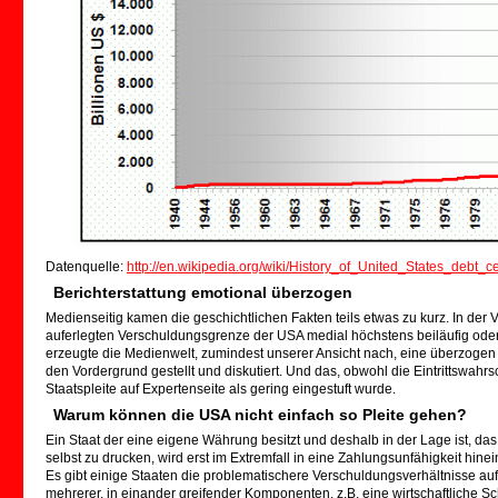
Datenquelle:
http://en.wikipedia.org/wiki/History_of_United_States_debt_ce
Berichterstattung emotional überzogen
Medienseitig kamen die geschichtlichen Fakten teils etwas zu kurz. In der
auferlegten Verschuldungsgrenze der USA medial höchstens beiläufig oder
erzeugte die Medienwelt, zumindest unserer Ansicht nach, eine überzogen
den Vordergrund gestellt und diskutiert. Und das, obwohl die Eintrittswahr
Staatspleite auf Expertenseite als gering eingestuft wurde.
Warum können die USA nicht einfach so Pleite gehen?
Ein Staat der eine eigene Währung besitzt und deshalb in der Lage ist, da
selbst zu drucken, wird erst im Extremfall in eine Zahlungsunfähigkeit hinein
Es gibt einige Staaten die problematischere Verschuldungsverhältnisse au
mehrerer, in einander greifender Komponenten, z.B. eine wirtschaftliche 