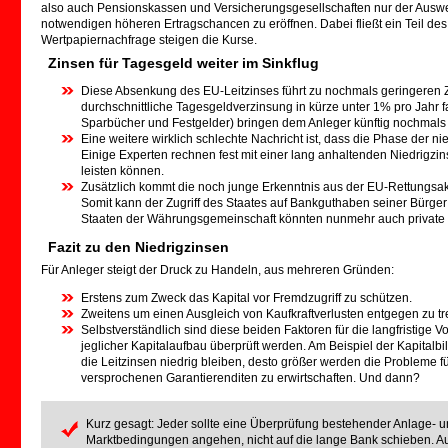
also auch Pensionskassen und Versicherungsgesellschaften nur der Ausweg
notwendigen höheren Ertragschancen zu eröffnen. Dabei fließt ein Teil des 
Wertpapiernachfrage steigen die Kurse.
Zinsen für Tagesgeld weiter im Sinkflug
Diese Absenkung des EU-Leitzinses führt zu nochmals geringeren Z
durchschnittliche Tagesgeldverzinsung in kürze unter 1% pro Jahr fa
Sparbücher und Festgelder) bringen dem Anleger künftig nochmals 
Eine weitere wirklich schlechte Nachricht ist, dass die Phase der 
Einige Experten rechnen fest mit einer lang anhaltenden Niedrigzin
leisten können.
Zusätzlich kommt die noch junge Erkenntnis aus der EU-Rettungsak
Somit kann der Zugriff des Staates auf Bankguthaben seiner Bürge
Staaten der Währungsgemeinschaft könnten nunmehr auch private
Fazit zu den Niedrigzinsen
Für Anleger steigt der Druck zu Handeln, aus mehreren Gründen:
Erstens zum Zweck das Kapital vor Fremdzugriff zu schützen.
Zweitens um einen Ausgleich von Kaufkraftverlusten entgegen zu tre
Selbstverständlich sind diese beiden Faktoren für die langfristige
jeglicher Kapitalaufbau überprüft werden. Am Beispiel der Kapitalb
die Leitzinsen niedrig bleiben, desto größer werden die Probleme fü
versprochenen Garantierenditen zu erwirtschaften. Und dann?
Kurz gesagt: Jeder sollte eine Überprüfung bestehender Anlage- 
Marktbedingungen angehen, nicht auf die lange Bank schieben. Au