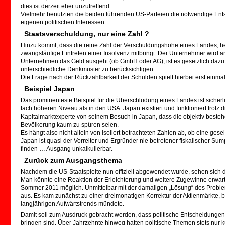
dies ist derzeit eher unzutreffend.
Vielmehr benutzten die beiden führenden US-Parteien die notwendige Entsc
eigenen politischen Interessen.
Staatsverschuldung, nur eine Zahl ?
Hinzu kommt, dass die reine Zahl der Verschuldungshöhe eines Landes, h
zwangsläufige Eintreten einer Insolvenz mitbringt. Der Unternehmer wird 
Unternehmen das Geld ausgeht (ob GmbH oder AG), ist es gesetzlich dazu v
unterschiedliche Denkmuster zu berücksichtigen.
Die Frage nach der Rückzahlbarkeit der Schulden spielt hierbei erst einmal
Beispiel Japan
Das prominenteste Beispiel für die Überschludung eines Landes ist sicherl
fach höheren Niveau als in den USA. Japan existiert und funktioniert trotz d
Kapitalmarktexperte von seinem Besuch in Japan, dass die objektiv beste
Bevölkerung kaum zu spüren seien.
Es hängt also nicht allein von isoliert betrachteten Zahlen ab, ob eine gesel
Japan ist quasi der Vorreiter und Ergründer nie betretener fiskalischer Sum
finden … Ausgang unkalkulierbar.
Zurück zum Ausgangsthema
Nachdem die US-Staatspleite nun offiziell abgewendet wurde, sehen sich die
Man könnte eine Reaktion der Erleichterung und weitere Zugewinne erwarte
Sommer 2011 möglich. Unmittelbar mit der damaligen „Lösung“ des Problem
aus. Es kam zunächst zu einer dreimonatigen Korrektur der Aktienmärkte, 
langjährigen Aufwärtstrends mündete.
Damit soll zum Ausdruck gebracht werden, dass politische Entscheidungen
bringen sind. Über Jahrzehnte hinweg hatten politische Themen stets nur ku