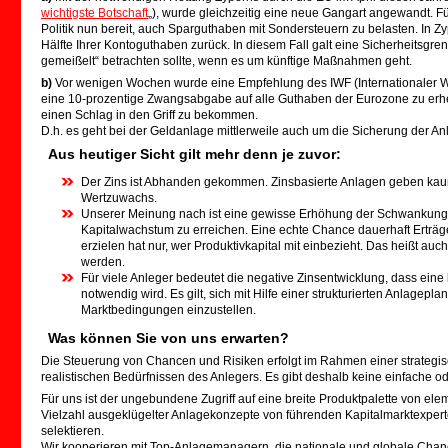
wichtigste Botschaft
„), wurde gleichzeitig eine neue Gangart angewandt. F
Politik nun bereit, auch Sparguthaben mit Sondersteuern zu belasten. In Zy
Hälfte Ihrer Kontoguthaben zurück. In diesem Fall galt eine Sicherheitsgre
gemeißelt“ betrachten sollte, wenn es um künftige Maßnahmen geht.
b)
Vor wenigen Wochen wurde eine Empfehlung des IWF (Internationaler Wä
eine 10-prozentige Zwangsabgabe auf alle Guthaben der Eurozone zu erhe
einen Schlag in den Griff zu bekommen.
D.h. es geht bei der Geldanlage mittlerweile auch um die Sicherung der Anl
Aus heutiger Sicht gilt mehr denn je zuvor:
Der Zins ist Abhanden gekommen. Zinsbasierte Anlagen geben kaum
Wertzuwachs.
Unserer Meinung nach ist eine gewisse Erhöhung der Schwankungs
Kapitalwachstum zu erreichen. Eine echte Chance dauerhaft Erträ
erzielen hat nur, wer Produktivkapital mit einbezieht. Das heißt auch 
werden.
Für viele Anleger bedeutet die negative Zinsentwicklung, dass eine
notwendig wird. Es gilt, sich mit Hilfe einer strukturierten Anlageplan
Marktbedingungen einzustellen.
Was können Sie von uns erwarten?
Die Steuerung von Chancen und Risiken erfolgt im Rahmen einer strategi
realistischen Bedürfnissen des Anlegers. Es gibt deshalb keine einfache od
Für uns ist der ungebundene Zugriff auf eine breite Produktpalette von el
Vielzahl ausgeklügelter Anlagekonzepte von führenden Kapitalmarktexperte
selektieren.
Wir kooperieren mit Top-Anlagemanagern, die nationale und globale Chanc