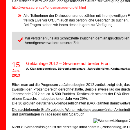
Der Mittschnitt wird von der Fondsgesellschaft Sauren zur Verfügung gestell
http://www.sauren.de/fondsmanager-gipfel.html
Alle Teilnehmer der Diskussionsrunde zählen mit Ihren jeweiligen F
freilich Live vor Ort, um auch das persönliche Gespräch zu suchen.
Bei Fragen stehen wir Ihnen deshalb gern zur Verfügung.
Wir verstehen uns als Schnittstelle zwischen dem anspruchsvolle
Vermögensverwaltern unserer Zeit.
15
Geldanlage 2012 – Gewinne auf breiter Front
A. Klatt (
Anlegertipps
,
Börsenkommentare
,
Jahresberichte
,
Kapitalmarkt
Jan.
2013
Blickt man auf die Prognosen zu Jahresbeginn 2012 zurück, zeigt sich, 
zweistelligen Prozentbereich gerechnet hatte. Beispielsweise lag die durc
Jahresende 2012 bei ca. 6.500 Punkten. Tatsächlich schloss der DAX über 
einem Zuwachs im abgelaufenen Jahr von 29%.
Die 30 größten deutschen Aktiengesellschaften (DAX) zählten damit weltwe
Die nachfolgende Grafik zeigt die Wertentwicklung ausgewählter Aktienindi
und Bankanlagen in Tagesgeld und Sparbuch:
Nicht zu vernachlässigen ist die derzeitige Inflationsrate (Preisanstieg) in