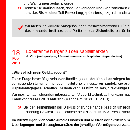
und Währungen bedacht wurde
Denken Sie darüber nach, dass Bankanlagen und Staatsanleihen ei
dass das Risiko einer Teil-Entwertung, spätestens jetzt, nicht mehr 
Wir bieten individuelle Anlagelösungen mit Investmentfonds. Für j
das passende, breit gestreute Portfolio =
das Sicherheitsnetz für 
18
Expertenmeinungen zu den Kapitalmärkten
A. Klatt (
Anlegertipps
,
Börsenkommentare
,
Kapitalmarktgeschehen
)
Feb.
2013
„Wie soll ich mein Geld anlegen?“
Diese Frage beschäftigt selbstverständlich jeden, der Kapital anzulegen ha
vermögenden Unternehmer oder institutionelle Investoren handelt, wie bs
Kapitalanlagegesellschaften. Deshalb kann es nützlich sein, direkt eini
Wir möchten auf folgenden interessanten Video-Mitschnitt aufmerksam ma
Fondskongresses 2013 entstand (Mannheim, 30./31.01.2013).
Bei den Teilnehmern der Diskussionsrunde handelt es sich um pr
Erfahrung Gewicht in der Branche besitzt. Auch in TV & Presse werd
Im kurzweiligen Video wird auf die Chancen und Risiken der aktuellen K
Überlegungen und Strategienansätze der jeweiligen Vermögensverwalte