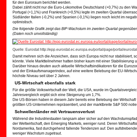
für den Euroraum berichtet werden.
Dabei zählt nicht nur die Euro-Lokomotive Deutschland (+0,7%) zu den Wac
Portugal (+1,1%) und Frankreich (+0,5%) legte im zweiten Quartal überras
Südländer Italien (-0,2%) und Spanien (-0,1%) liegen noch leicht im negati
optimistisch.
Die folgende Grafik zeigt das BIP-Wachstum im zweiten Quartal gegenüber
(Daten noch unvollständig)
Quelle: Eurostat http://epp.eurostat.ec.europa.eu/portal/page/portal/eurost
Damit mehren sich die Anzeichen, dass sich Europa nicht nur stabilisiert,
könnte. Viele Marktteilnehmer hatten bisher kaum mit einer Stabilisierung
Darüber hinaus deuten auch aktuelle Wirtschaftsindikatoren für die Euroz
und der Einkaufsmanagerindex, auf eine weitere Belebung der EU-Wirtschaft
höchste Niveau seit über 2 Jahren.
US-Wirtschaft ebenfalls stark
Für die größte Volkswirtschaft der Welt, die USA, wurde im Quartalsvergle
Jahresvergleich ergibt sich eine Steigerung um 1,7%.
Die US-Börsen haben in diesem Jahr bereits eine Belebung der Wirtscha
größten US-Unternehmen repräsentiert, und der marktbreite S&P 500 notie
Schwellenländer mit Vertrauensverlust
Während die Industriestaaten langsam aber sicher auf den Wachstumspfad 
der Weltwirtschaft, den Emerging Markets, weniger rund. Deren Wirtschaft
Nordamerika, fast durchgehend fallende Tendenzen auf. Den aufstrebenden
weniger Wachstum zugetraut.