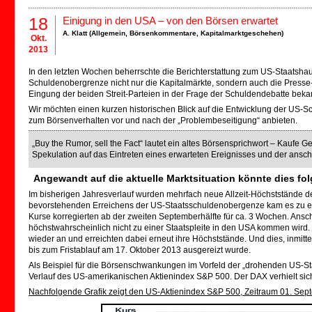
18
Einigung in den USA – von den Börsen erwartet
A. Klatt (
Allgemein
,
Börsenkommentare
,
Kapitalmarktgeschehen
)
Okt.
2013
In den letzten Wochen beherrschte die Berichterstattung zum US-Staatshaus
Schuldenobergrenze nicht nur die Kapitalmärkte, sondern auch die Presse
Eingung der beiden Streit-Parteien in der Frage der Schuldendebatte bek
Wir möchten einen kurzen historischen Blick auf die Entwicklung der US
zum Börsenverhalten vor und nach der „Problembeseitigung“ anbieten.
„Buy the Rumor, sell the Fact“ lautet ein altes Börsensprichwort – Kaufe G
Spekulation auf das Eintreten eines erwarteten Ereignisses und der ansch
Angewandt auf die aktuelle Marktsituation könnte dies f
Im bisherigen Jahresverlauf wurden mehrfach neue Allzeit-Höchststände de
bevorstehenden Erreichens der US-Staatsschuldenobergenze kam es zu ei
Kurse korregierten ab der zweiten Septemberhälfte für ca. 3 Wochen. Ansc
höchstwahrscheinlich nicht zu einer Staatspleite in den USA kommen wird. 
wieder an und erreichten dabei erneut ihre Höchststände. Und dies, inmitt
bis zum Fristablauf am 17. Oktober 2013 ausgereizt wurde.
Als Beispiel für die Börsenschwankungen im Vorfeld der „drohenden US-Staat
Verlauf des US-amerikanischen Aktienindex S&P 500. Der DAX verhielt sich
Nachfolgende Grafik zeigt den US-Aktienindex S&P 500, Zeitraum 01. Sept