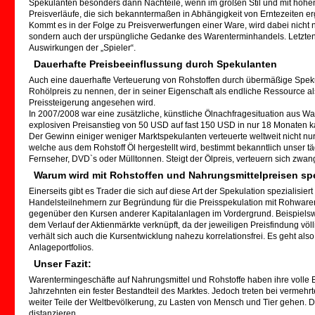
Spekulanten besonders dann Nachteile, wenn im großen Stil und mit hohen
Preisverläufe, die sich bekanntermaßen in Abhängigkeit von Erntezeiten er
Kommt es in der Folge zu Preisverwerfungen einer Ware, wird dabei nicht 
sondern auch der urspüngliche Gedanke des Warenterminhandels. Letzten
Auswirkungen der „Spieler“.
Dauerhafte Preisbeeinflussung durch Spekulanten
Auch eine dauerhafte Verteuerung von Rohstoffen durch übermäßige Spekula
Rohölpreis zu nennen, der in seiner Eigenschaft als endliche Ressource als 
Preissteigerung angesehen wird.
In 2007/2008 war eine zusätzliche, künstliche Ölnachfragesituation aus Wa
explosiven Preisanstieg von 50 USD auf fast 150 USD in nur 18 Monaten 
Der Gewinn einiger weniger Marktspekulanten verteuerte weltweit nicht nur 
welche aus dem Rohstoff Öl hergestellt wird, bestimmt bekanntlich unser t
Fernseher, DVD`s oder Mülltonnen. Steigt der Ölpreis, verteuern sich zwangs
Warum wird mit Rohstoffen und Nahrungsmittelpreisen spe
Einerseits gibt es Trader die sich auf diese Art der Spekulation spezialisiert
Handelsteilnehmern zur Begründung für die Preisspekulation mit Rohwaren
gegenüber den Kursen anderer Kapitalanlagen im Vordergrund. Beispielswe
dem Verlauf der Aktienmärkte verknüpft, da der jeweiligen Preisfindung völl
verhält sich auch die Kursentwicklung nahezu korrelationsfrei. Es geht also
Anlageportfolios.
Unser Fazit:
Warentermingeschäfte auf Nahrungsmittel und Rohstoffe haben ihre volle B
Jahrzehnten ein fester Bestandteil des Marktes. Jedoch treten bei vermehrt
weiter Teile der Weltbevölkerung, zu Lasten von Mensch und Tier gehen.
distanzieren.