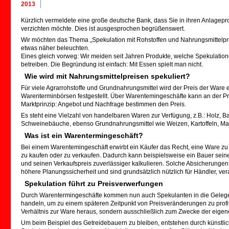
2013
Kürzlich vermeldete eine große deutsche Bank, dass Sie in ihren Anlagepro
verzichten möchte. Dies ist ausgesprochen begrüßenswert.
Wir möchten das Thema „Spekulation mit Rohstoffen und Nahrungsmittelpre
etwas näher beleuchten.
Eines gleich vorweg: Wir meiden seit Jahren Produkte, welche Spekulation
betreiben. Die Begründung ist einfach: Mit Essen spielt man nicht.
Wie wird mit Nahrungsmittelpreisen spekuliert?
Für viele Agrarrohstoffe und Grundnahrungsmittel wird der Preis der Ware e
Warenterminbörsen festgestellt. Über Warentemingeschäfte kann an der P
Marktprinzip: Angebot und Nachfrage bestimmen den Preis.
Es steht eine Vielzahl von handelbaren Waren zur Verfügung, z.B.: Holz, B
Schweinebäuche, ebenso Grundnahrungsmittel wie Weizen, Kartoffeln, Ma
Was ist ein Warentermingeschäft?
Bei einem Warentemingeschäft erwirbt ein Käufer das Recht, eine Ware zu 
zu kaufen oder zu verkaufen. Dadurch kann beispielsweise ein Bauer seine
und seinen Verkaufspreis zuverlässiger kalkulieren. Solche Absicherunge
höhere Planungssicherheit und sind grundsätzlich nützlich für Händler, ver
Spekulation führt zu Preisverwerfungen
Durch Warentermingeschäfte kommen nun auch Spekulanten in die Gelegen
handeln, um zu einem späteren Zeitpunkt von Preisveränderungen zu profi
Verhältnis zur Ware heraus, sondern ausschließlich zum Zwecke der eige
Um beim Beispiel des Getreidebauern zu bleiben, entstehen durch künstli