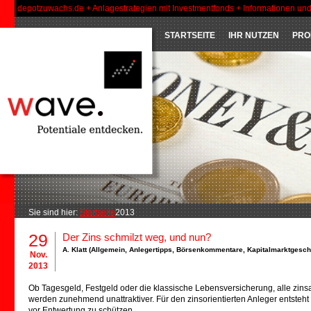
depotzuwachs.de + Anlagestrategien mit Investmentfonds + Informationen un
STARTSEITE
IHR NUTZEN
PRO
Sie sind hier:
Startseite
2013
29
Der Zins schmilzt weg, und nun?
A. Klatt (
Allgemein
,
Anlegertipps
,
Börsenkommentare
,
Kapitalmarktgesc
Nov.
2013
Ob Tagesgeld, Festgeld oder die klassische Lebensversicherung, alle zi
werden zunehmend unattraktiver. Für den zinsorientierten Anleger entsteht
vor Entwertung zu schützen.