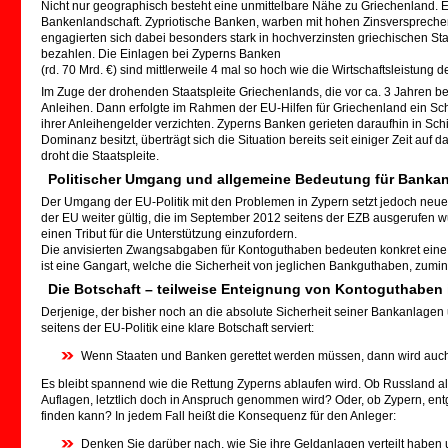
Nicht nur geographisch besteht eine unmittelbare Nähe zu Griechenland. E
Bankenlandschaft. Zypriotische Banken, warben mit hohen Zinsverspreche
engagierten sich dabei besonders stark in hochverzinsten griechischen S
bezahlen. Die Einlagen bei Zyperns Banken
(rd. 70 Mrd. €) sind mittlerweile 4 mal so hoch wie die Wirtschaftsleistung d
Im Zuge der drohenden Staatspleite Griechenlands, die vor ca. 3 Jahren
Anleihen. Dann erfolgte im Rahmen der EU-Hilfen für Griechenland ein Sc
ihrer Anleihengelder verzichten. Zyperns Banken gerieten daraufhin in Sc
Dominanz besitzt, überträgt sich die Situation bereits seit einiger Zeit a
droht die Staatspleite.
Politischer Umgang und allgemeine Bedeutung für Banka
Der Umgang der EU-Politik mit den Problemen in Zypern setzt jedoch neue Ma
der EU weiter gültig, die im September 2012 seitens der EZB ausgerufen wur
einen Tribut für die Unterstützung einzufordern.
Die anvisierten Zwangsabgaben für Kontoguthaben bedeuten konkret eine
ist eine Gangart, welche die Sicherheit von jeglichen Bankguthaben, zumind
Die Botschaft – teilweise Enteignung von Kontoguthaben 
Derjenige, der bisher noch an die absolute Sicherheit seiner Bankanlagen
seitens der EU-Politik eine klare Botschaft serviert:
Wenn Staaten und Banken gerettet werden müssen, dann wird auch
Es bleibt spannend wie die Rettung Zyperns ablaufen wird. Ob Russland als
Auflagen, letztlich doch in Anspruch genommen wird? Oder, ob Zypern, en
finden kann? In jedem Fall heißt die Konsequenz für den Anleger:
Denken Sie darüber nach, wie Sie ihre Geldanlagen verteilt haben