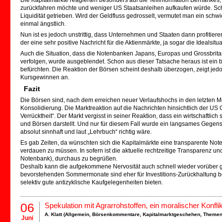
Die Kapitalmärkte reagierten besonders auf die Teilinformation Bernank
zurückfahren möchte und weniger US Staatsanleihen aufkaufen würde. Sch
Liquidität getrieben. Wird der Geldfluss gedrosselt, vermutet man ein schw
einmal ängstlich.
Nun ist es jedoch unstrittig, dass Unternehmen und Staaten dann profitiere
der eine sehr positive Nachricht für die Aktienmärkte, ja sogar die Idealsitu
Auch die Situation, dass die Notenbanken Japans, Europas und Grossbritan
verfolgen, wurde ausgeblendet. Schon aus dieser Tatsache heraus ist ein b
befürchten. Die Reaktion der Börsen scheint deshalb überzogen, zeigt jedoc
Kursgewinnen an.
Fazit
Die Börsen sind, nach dem erreichen neuer Verlaufshochs in den letzten 
Konsolidierung. Die Marktreaktion auf die Nachrichten hinsichtlich der US G
Verrücktheit“. Der Markt vergisst in seiner Reaktion, dass ein wirtschaftlich
und Börsen darstellt. Und nur für diesem Fall wurde ein langsames Gegen
absolut sinnhaft und laut „Lehrbuch“ richtig wäre.
Es gab Zeiten, da wünschten sich die Kapitalmärkte eine transparente No
verdauen zu müssen. In sofern ist die aktuelle rechtzeitige Transparenz 
Notenbank), durchaus zu begrüßen.
Deshalb kann die aufgekommene Nervosität auch schnell wieder vorüber ge
bevorstehenden Sommermonate sind eher für Investitions-Zurückhaltung b
selektiv gute antizyklische Kaufgelegenheiten bieten.
06
Spekulation mit Agrarrohstoffen, ein moralischer Konflik
A. Klatt (
Allgemein
,
Börsenkommentare
,
Kapitalmarktgeschehen
,
Theme
Juni