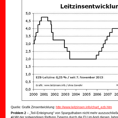
Quelle: Grafik Zinsentwicklung:
http://www.leitzinsen.info/chart_ezb.htm
Problem 2
– „Teil-Enteignung“ von Sparguthaben nicht mehr auszuschließ
a)
Mit der notwendigen Rettung Zyperns durch die EU im April diesen Jahre