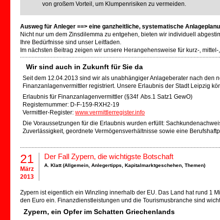
von großem Vorteil, um Klumpenrisiken zu vermeiden.
Ausweg für Anleger ==> eine ganzheitliche, systematische Anlageplan
Nicht nur um dem Zinsdilemma zu entgehen, bieten wir individuell abgesti
Ihre Bedürfnisse sind unser Leitfaden.
Im nächsten Beitrag zeigen wir unsere Herangehensweise für kurz-, mittel-,
Wir sind auch in Zukunft für Sie da
Seit dem 12.04.2013 sind wir als unabhängiger Anlageberater nach den n
Finanzanlagenvermittler registriert. Unsere Erlaubnis der Stadt Leipzig k
Erlaubnis für Finanzanlagenvermittler (§34f Abs.1 Satz1 GewO)
Registernummer: D-F-159-RXH2-19
Vermittler-Register:
www.vermittlerregister.info
Die Voraussetzungen für die Erlaubnis wurden erfüllt: Sachkundenachweis
Zuverlässigkeit, geordnete Vermögensverhältnisse sowie eine Berufshaftpf
21
Der Fall Zypern, die wichtigste Botschaft
A. Klatt (
Allgemein
,
Anlegertipps
,
Kapitalmarktgeschehen
,
Themen
)
März
2013
Zypern ist eigentlich ein Winzling innerhalb der EU. Das Land hat rund 1 Mi
den Euro ein. Finanzdienstleistungen und die Tourismusbranche sind wicht
Zypern, ein Opfer im Schatten Griechenlands