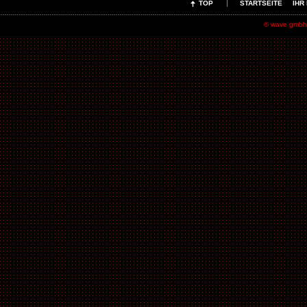
TOP
STARTSEITE
IHR
© wave gmbh