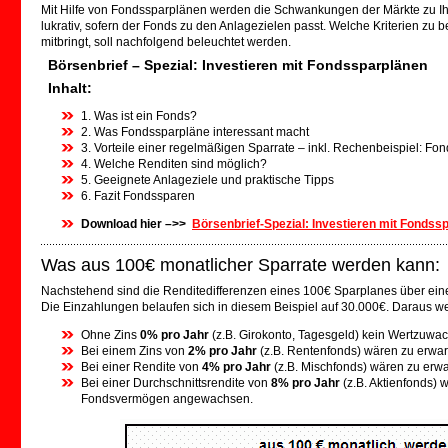
Mit Hilfe von Fondssparplänen werden die Schwankungen der Märkte zu Ihre
lukrativ, sofern der Fonds zu den Anlagezielen passt. Welche Kriterien zu
mitbringt, soll nachfolgend beleuchtet werden.
.
Börsenbrief – Spezial: Investieren mit Fondssparplänen
Inhalt:
1. Was ist ein Fonds?
2. Was Fondssparpläne interessant macht
3. Vorteile einer regelmäßigen Sparrate – inkl. Rechenbeispiel: Fo
4. Welche Renditen sind möglich?
5. Geeignete Anlageziele und praktische Tipps
6. Fazit Fondssparen
Download hier –>>
Börsenbrief-Spezial: Investieren mit Fondss
Was aus 100€ monatlicher Sparrate werden kann:
Nachstehend sind die Renditedifferenzen eines 100€ Sparplanes über eine
Die Einzahlungen belaufen sich in diesem Beispiel auf 30.000€. Daraus w
Ohne Zins
0% pro Jahr
(z.B. Girokonto, Tagesgeld) kein Wertzuwa
Bei einem Zins von
2% pro Jahr
(z.B. Rentenfonds) wären zu erwa
Bei einer Rendite von
4% pro Jahr
(z.B. Mischfonds) wären zu erw
Bei einer Durchschnittsrendite von
8% pro Jahr
(z.B. Aktienfonds)
Fondsvermögen angewachsen.