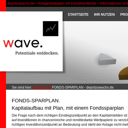
depotzuwachs.de + Anlagestrategien mit Investmentfonds + Informationen un
STARTSEITE
IHR NUTZEN
PRO
Sie sind hier:
PRODUKTE
FONDS-SPARPLAN - depotzuwachs.de
FONDS-SPARPLAN
.
Kapitalaufbau mit Plan, mit einem Fondssparplan
Die Frage nach dem richtigen Einstiegszeitpunkt an den Kapitalmärkten ist 
auf Investitionen in chancenreiche und renditestarke Wertpapiere zu verzic
richtigen Investitionszeitpunkt an Bedeutung und steht der Anlage nicht m