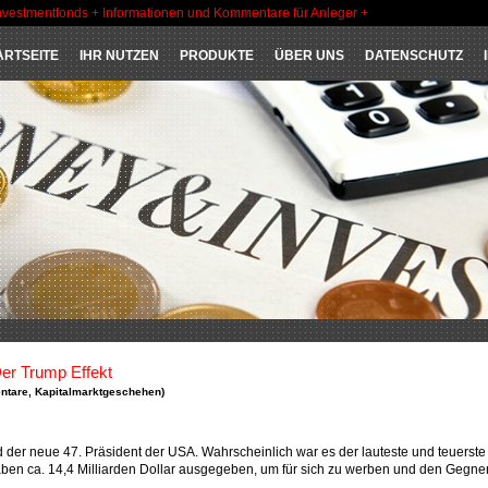
nvestmentfonds + Informationen und Kommentare für Anleger +
ARTSEITE
IHR NUTZEN
PRODUKTE
ÜBER UNS
DATENSCHUTZ
er Trump Effekt
ntare
,
Kapitalmarktgeschehen
)
d der neue 47. Präsident der USA. Wahrscheinlich war es der lauteste und teuerste
aben ca. 14,4 Milliarden Dollar ausgegeben, um für sich zu werben und den Gegner