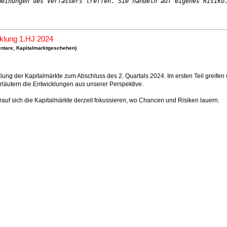
Meinungen des Verfassers treffen. Sie handeln auf eigenes Risiko
klung 1.HJ 2024
ntare
,
Kapitalmarktgeschehen
)
ung der Kapitalmärkte zum Abschluss des 2. Quartals 2024. Im ersten Teil greifen 
läutern die Entwicklungen aus unserer Perspektive.
auf sich die Kapitalmärkte derzeit fokussieren, wo Chancen und Risiken lauern.