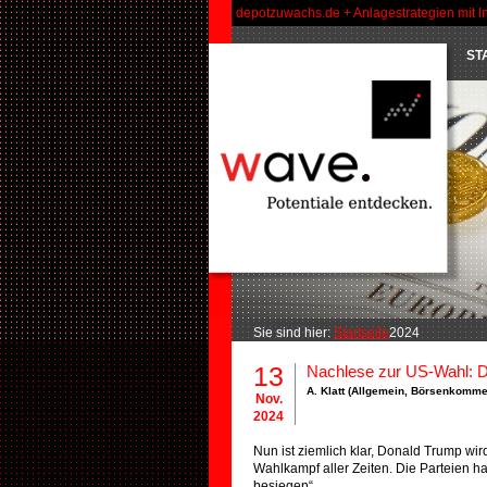
depotzuwachs.de + Anlagestrategien mit I
ST
Sie sind hier:
Startseite
2024
13
Nachlese zur US-Wahl: D
A. Klatt (
Allgemein
,
Börsenkomme
Nov.
2024
Nun ist ziemlich klar, Donald Trump wir
Wahlkampf aller Zeiten. Die Parteien h
besiegen“.