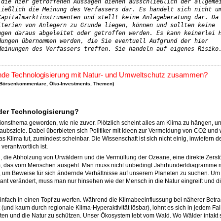
die hier getroffenen Aussagen dienen ausschließlich der allgemei
ießlich die Meinung des Verfassers dar. Es handelt sich nicht um
apitalmarktinstrumenten und stellt keine Anlageberatung dar. Da 
terien von Anlegern zu Grunde liegen, können und sollten keine 
gen daraus abgeleitet oder getroffen werden. Es kann keinerlei H
ungen übernommen werden, die Sie eventuell Aufgrund der hier 
Meinungen des Verfassers treffen. Sie handeln auf eigenes Risiko
nde Technologisierung mit Natur- und Umweltschutz zusammen?
Börsenkommentare
,
Öko-Investments
,
Themen
)
der Technologisierung?
onsthema geworden, wie nie zuvor. Plötzlich scheint alles am Klima zu hängen, u
aubsziele. Dabei überbieten sich Politiker mit Ideen zur Vermeidung von CO2 und 
das Klima tut, zumindest scheinbar. Die Wissenschaft ist sich nicht einig, inwiefern 
erantwortlich ist.
 die Abholzung von Urwäldern und die Vermüllung der Ozeane, eine direkte Zerst
, das vom Menschen ausgeht. Man muss nicht unbedingt Jahrhundertdiagramme m
 um Beweise für sich ändernde Verhältnisse auf unserem Planeten zu suchen. Um
ant verändert, muss man nur hinsehen wie der Mensch in die Natur eingreift und d
infach in einen Topf zu werfen. Während die Klimabeeinflussung bei näherer Betr
(und kaum durch regionale Klima-Hyperaktivität lösbar), lohnt es sich in jedem Fal
en und die Natur zu schützen. Unser Ökosystem lebt vom Wald. Wo Wälder intakt 