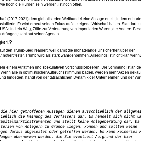
ie hoch die Hürden sein werden, ist noch offen.
haft (2017-2021) dem globalisierten Welthandel eine Absage erteilt, indem er hart
llierte. Er wird erneut seinen Fokus auf die eigene Wirtschaft halten. Standort- 
en USA sind ein Weg, Zölle zur Verteuerung von importierten Waren, der Andere. Be
u drängen, steht auf seiner Agenda.
iert?
 auf den Trump-Sieg reagiert, weil damit die monatelange Unsicherheit über den
notiert fester, Trump wird als stark wahrgenommen. Allerdings ist nicht klar, wer 
lmehr einem Aufatmen und spekulativen Vorschusslorbeeren. Die Stimmung ist an de
r. Wenn alle in optimistischer Aufbruchsstimmung baden, werden mehr Aktien gekauf
wung hingegen, hängt von der tatsächlichen Dynamik der Unternehmen und der Wirt
die hier getroffenen Aussagen dienen ausschließlich der allgemei
ießlich die Meinung des Verfassers dar. Es handelt sich nicht um
apitalmarktinstrumenten und stellt keine Anlageberatung dar. Da 
terien von Anlegern zu Grunde liegen, können und sollten keine 
gen daraus abgeleitet oder getroffen werden. Es kann keinerlei H
ungen übernommen werden, die Sie eventuell Aufgrund der hier 