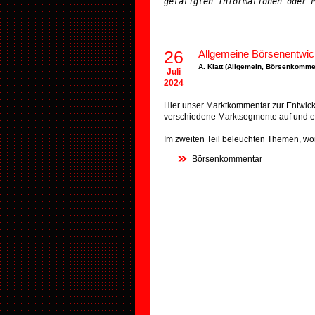
getätigten Informationen oder 
26
Allgemeine Börsenentwic
A. Klatt (
Allgemein
,
Börsenkomme
Juli
2024
Hier unser Marktkommentar zur Entwickl
verschiedene Marktsegmente auf und er
Im zweiten Teil beleuchten Themen, wor
Börsenkommentar