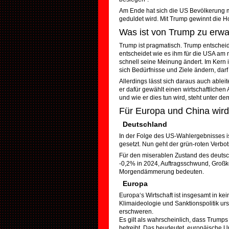
Am Ende hat sich die US Bevölkerung me
geduldet wird. Mit Trump gewinnt die Hof
Was ist von Trump zu erwar
Trump ist pragmatisch. Trump entscheid
entscheidet wie es ihm für die USA am 
schnell seine Meinung ändert. Im Kern 
sich Bedürfnisse und Ziele ändern, dar
Allerdings lässt sich daraus auch able
er dafür gewählt einen wirtschaftlich
und wie er dies tun wird, steht unter dem
Für Europa und China wird
Deutschland
In der Folge des US-Wahlergebnisses ist
gesetzt. Nun geht der grün-roten Verbo
Für den miserablen Zustand des deutsc
-0,2% in 2024, Auftragsschwund, Großk
Morgendämmerung bedeuten.
Europa
Europa‘s Wirtschaft ist insgesamt in kei
Klimaideologie und Sanktionspolitik u
erschweren.
Es gilt als wahrscheinlich, dass Trumps
betreibt. Das beudeutet, europäische