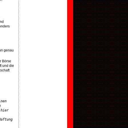
e
und
sonders
nun genau
r Börse
t und die
schaft
nen 
 
hier 
aftung 