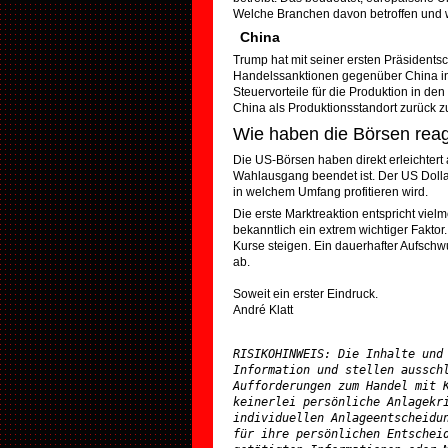
Welche Branchen davon betroffen und w
China
Trump hat mit seiner ersten Präsidentsc
Handelssanktionen gegenüber China insta
Steuervorteile für die Produktion in d
China als Produktionsstandort zurück z
Wie haben die Börsen reag
Die US-Börsen haben direkt erleichtert
Wahlausgang beendet ist. Der US Dollar 
in welchem Umfang profitieren wird.
Die erste Marktreaktion entspricht vie
bekanntlich ein extrem wichtiger Fakto
Kurse steigen. Ein dauerhafter Aufsch
ab.
Soweit ein erster Eindruck.
André Klatt
RISIKOHINWEIS: Die Inhalte und 
Information und stellen ausschl
Aufforderungen zum Handel mit K
keinerlei persönliche Anlagekri
individuellen Anlageentscheidun
für ihre persönlichen Entscheid