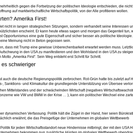
hrheitlich gegen die Fortsetzung der politischen Ideologie entschieden, die nicht
fnung auf marktwirtschaftliche Wirtschaftspolitik, von der Alle profitieren wollen.
ten? Amerika First!
et nicht in langen strategischen Sitzungen, sondern verhandelt seine Interessen u
nützlichsten erscheint. Er kann heute etwas sagen und morgen das Gegenteil tun, w
ist Opportunismus eine gute Eigenschaft und sicher besser als politische Ideologi
f eine Meinung nicht in Beton gegossen sein.
iten, dass mit Trump eine gewisse Unberechenbarkeit erwartet werden muss. Letztl
en Aufschwung in den USA zu manifestieren und den Wohlstand in den USA zu steig
 Motto „Amerika First“. Sein Weg entsteht erst Schritt für Schritt.
 es schwieriger
 auch die deutsche Regierungspolitik zerbrochen. Rot-Grün hatte bis zuletzt auf H
ts-, Sanktions- und Klimakultur die grundlegende Unterstützung von Übersee verlor
hen Mittelstandes und der schwächelnden Wirtschaft (negatives Wirtschaftswachs
onzerne wie VW und BMW in der Krise … ), kann ein politischer Wechsel eine zart
ner dynamischen Verfassung. Politik hält die Zügel in der Hand, hier seien Bürokrat
rsächlich erwähnt, die das Preisgefüge der Unternehmen im globalen Wettbewerb
 Politik für jeden Wirtschaftsstandort neue Hindernisse mitbringt, der mit den USA 
 Unternehmen bekommen nun zusätzliche Hürden im globalen Wettbewerb obendrau