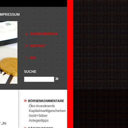
IMPRESSUM
SUCHE
»
»
BÖRSENKOMMENTARE
Öko-Investments
Kapitalmarktgeschehen
Gold+Silber
Anlegertipps
 „zu