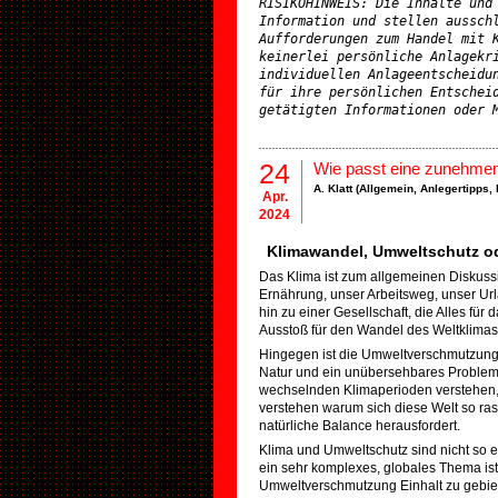
RISIKOHINWEIS: Die Inhalte und 
Information und stellen ausschl
Aufforderungen zum Handel mit K
keinerlei persönliche Anlagekri
individuellen Anlageentscheidun
für ihre persönlichen Entscheid
getätigten Informationen oder 
24
Wie passt eine zunehme
A. Klatt (
Allgemein
,
Anlegertipps
,
Apr.
2024
Klimawandel, Umweltschutz o
Das Klima ist zum allgemeinen Diskussi
Ernährung, unser Arbeitsweg, unser Url
hin zu einer Gesellschaft, die Alles für 
Ausstoß für den Wandel des Weltklimas v
Hingegen ist die Umweltverschmutzung,
Natur und ein unübersehbares Problem
wechselnden Klimaperioden verstehen,
verstehen warum sich diese Welt so ras
natürliche Balance herausfordert.
Klima und Umweltschutz sind nicht so e
ein sehr komplexes, globales Thema ist 
Umweltverschmutzung Einhalt zu gebiet