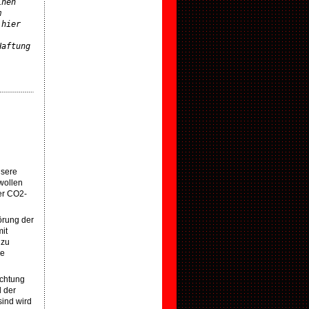
nen 
 
hier 
aftung 
.
nsere
wollen
der CO2-
örung der
it
 zu
ie
achtung
l der
sind wird