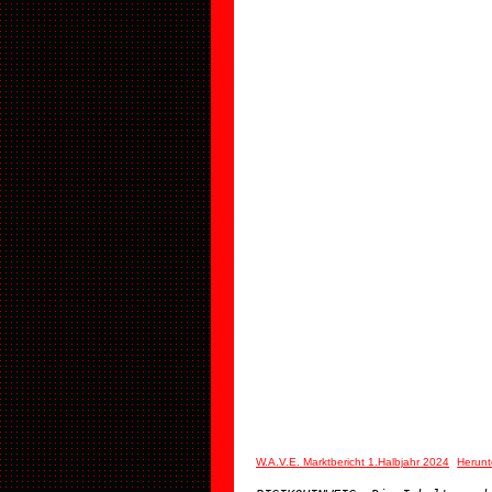
W.A.V.E. Marktbericht 1.Halbjahr 2024
Herunt