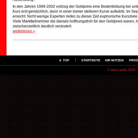
In den Jahren 1999-2002 vollzog der Goldpreis eine Bodenbildung bei unte
Kurs erst gemächlich, dann in einer immer steileren Kurve aufwärts. Im Se
erreicht. Nicht wenige Experten riefen zu dieser Zeit euphorische Kursziel
Viele Marktteilnehmer die damals hoffnungsfroh für den Goldpreis waren, 
zwischenzeitlich deutlich verändert.
weiterlesen
»
TOP
STARTSEITE
IHR NUTZEN
PROD
© wave gmbh 2026