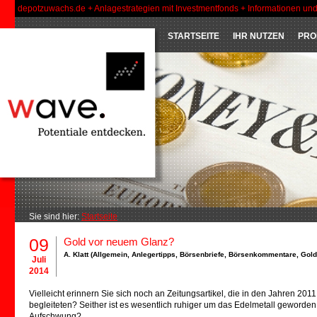
depotzuwachs.de + Anlagestrategien mit Investmentfonds + Informationen un
STARTSEITE
IHR NUTZEN
PRO
Sie sind hier:
Startseite
09
Gold vor neuem Glanz?
A. Klatt (
Allgemein
,
Anlegertipps
,
Börsenbriefe
,
Börsenkommentare
,
Gold
Juli
2014
Vielleicht erinnern Sie sich noch an Zeitungsartikel, die in den Jahren 2
begleiteten? Seither ist es wesentlich ruhiger um das Edelmetall geword
Aufschwung?