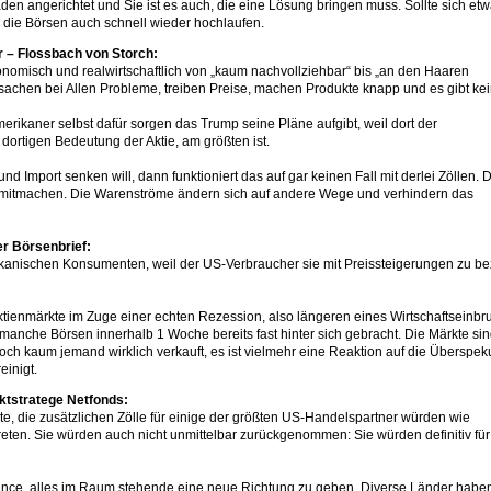
n angerichtet und Sie ist es auch, die eine Lösung bringen muss. Sollte sich et
 die Börsen auch schnell wieder hochlaufen.
 – Flossbach von Storch:
nomisch und realwirtschaftlich von „kaum nachvollziehbar“ bis „an den Haaren
sachen bei Allen Probleme, treiben Preise, machen Produkte knapp und es gibt ke
 Amerikaner selbst dafür sorgen das Trump seine Pläne aufgibt, weil dort der
dortigen Bedeutung der Aktie, am größten ist.
Import senken will, dann funktioniert das auf gar keinen Fall mit derlei Zöllen. 
t mitmachen. Die Warenströme ändern sich auf andere Wege und verhindern das
r Börsenbrief:
anischen Konsumenten, weil der US-Verbraucher sie mit Preissteigerungen zu b
tienmärkte im Zuge einer echten Rezession, also längeren eines Wirtschaftseinbr
manche Börsen innerhalb 1 Woche bereits fast hinter sich gebracht. Die Märkte sin
 noch kaum jemand wirklich verkauft, es ist vielmehr eine Reaktion auf die Überspek
einigt.
ktstratege Netfonds:
e, die zusätzlichen Zölle für einige der größten US-Handelspartner würden wie
ttreten. Sie würden auch nicht unmittelbar zurückgenommen: Sie würden definitiv fü
ance, alles im Raum stehende eine neue Richtung zu geben. Diverse Länder habe