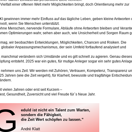
 Vielfalt einer offenen Welt mehr Möglichkeiten bringt, doch Orientierung mehr zur
KI gewinnen immer mehr Einfluss auf das tägliche Leben, geben kleine Antworten
nvoll, wenn Sie Menschen unterstützt.
 ohne Menschen, nervende Formulare, Abläufe ohne Antworten bleiben und Verant
ehmen Optimierungen wahr, sehen aber auch, wie Unsicherheit und Sorgen Raum 
mag, wir beobachten Entwicklungen, Möglichkeiten, Chancen und Risiken. Die
n globaler Anpassungsmechanismus, der sein Umfeld fortlaufend analysiert und
, manchmal verändern sich Umstände und es gilt schnell zu agieren. Genau diese
öpfung entsteht. 2025 war ein gutes, für mutige Anleger sogar ein sehr gutes Anlage
nd nehmen uns Zeit. Wir werden mit Zuhören, Vertrauen, Kompetenz, Transparenz u
25 Jahren (wie die Zeit vergeht), für Klarheit, bewusste und tragfähige Entscheidu
 ändern.
it vielen Jahren oder erst seit Kurzem –
t, Gesundheit, Zuversicht und viel Freude für´s Neue Jahr.
G
eduld ist nicht ein Talent zum Warten,
sondern die Fähigkeit,
die Zeit Wert schöpfen zu lassen.“
André Klatt