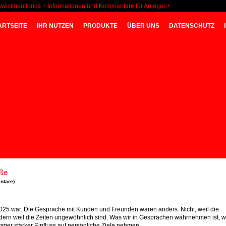
nvestmentfonds + Informationen und Kommentare für Anleger +
ARTSEITE
IHR NUTZEN
PRODUKTE
ÜBER UNS
DATENSCHUTZ
üße
ntare
)
025 war. Die Gespräche mit Kunden und Freunden waren anders. Nicht, weil die
dern weil die Zeiten ungewöhnlich sind. Was wir in Gesprächen wahrnehmen ist, w
immer stärker Einfluss auf persönliche Ziele nehmen.