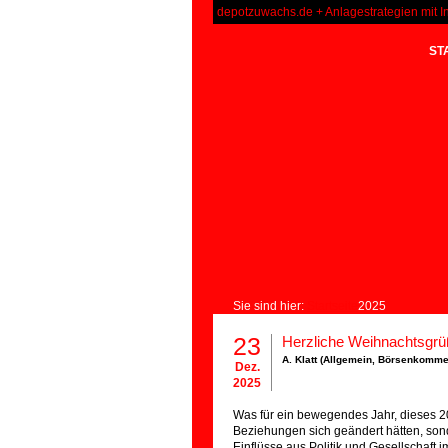
depotzuwachs.de + Anlagestrategien mit I
ST
Sie sind hier:
Startseite
2025
23
Herzliche Weihnachtsgr
A. Klatt (
Allgemein
,
Börsenkomme
Dez.
2025
Was für ein bewegendes Jahr, dieses 2
Beziehungen sich geändert hätten, son
Einflüsse aus Politik und Gesellschaft 