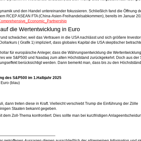
 Dynamik und den Handel untereinander fokussieren. Schließlich fand die Öffnung d
 dem RCEP ASEAN FTA (China-Asien-Freihandelsabkommen), bereits im Januar 2022
al_Comprehensive_Economic_Partnership
auf die Wertentwicklung in Euro
rund schwächer, weil das Vertrauen in die USA nachlässt und sich größere Investo
Dollarkurs ( Grafik 1) impliziert, dass globales Kapital die USA skeptischer betrachte
Dollar für europäische Anleger, dass die Währungsentwicklung die Wertentwicklung
ndizes wie S&P500 und Nasdaq zum alten Höchststand zurückgekehrt. Doch aus der 
ngseffekt berücksichtigt werden. Dann bemerkt man, dass bis zu den Höchststän
ng des S&P500 im 1.Halbjahr 2025
 Euro (blau)
i, dann treten diese in Kraft. Vielleicht verschiebt Trump die Einführung der Zölle
einigen Staaten bekannt gegeben.
t dem Zoll-Thema konfrontiert. Dies sollte man bei kurzfristigen Anlageentscheidu
——————————————–
r getroffenen Aussagen dienen ausschließlich der allgemeinen Information und st