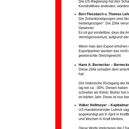
Die US-Regierung hat den Schade
Konstruktives andeuten, würden
Bert Flossbach u. Thomas Lehr
Die Zollankündigungen sind öko
herbeigezogen“. Die Zölle verur
Gewinner.
Es ist gut vorstellbar, dass die
Vermögensverlust, aufgrund der 
Wenn man den Export erhöhen und 
Exportpartner werden das nich
gewünschte Gleichgewicht.
Hans A. Bernecker – Bernecke
Diese Zölle schaden dem amerik
hat.
Der historische Rückgang der Ak
lag bei ca. -30%. Diesen haben 
schneller als früher. Bisher hat
im letzten Jahr. Diese ist nun ber
Volker Hellmeyer – Kapitalmar
US-Handelsminister Lutnick sagt
angekündigt am 9. April in Kraf
und Wochen in Kraft bleiben.
Diese Worte implizieren die Ch