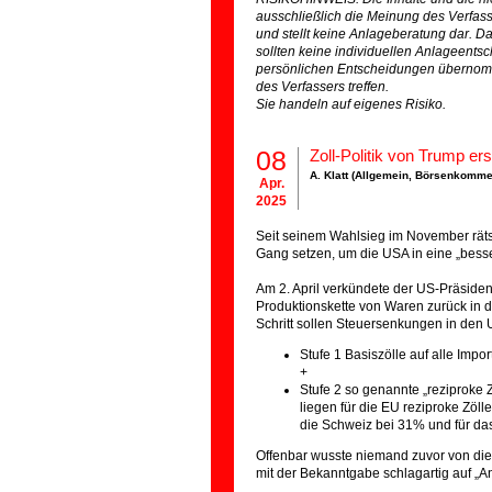
ausschließlich die Meinung des Verfass
und stellt keine Anlageberatung dar. D
sollten keine individuellen Anlageentsc
persönlichen Entscheidungen übernomme
des Verfassers treffen.
Sie handeln auf eigenes Risiko.
08
Zoll-Politik von Trump er
A. Klatt (
Allgemein
,
Börsenkomme
Apr.
2025
Seit seinem Wahlsieg im November räts
Gang setzen, um die USA in eine „besse
Am 2. April verkündete der US-Präsident 
Produktionskette von Waren zurück in d
Schritt sollen Steuersenkungen in den 
Stufe 1 Basiszölle auf alle Impo
+
Stufe 2 so genannte „reziproke Z
liegen für die EU reziproke Zöll
die Schweiz bei 31% und für d
Offenbar wusste niemand zuvor von di
mit der Bekanntgabe schlagartig auf „An