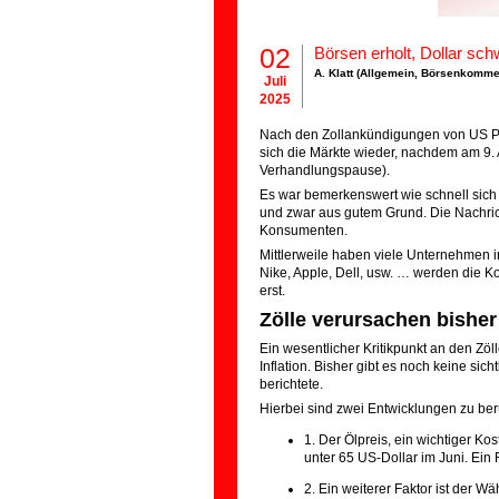
02
Börsen erholt, Dollar sch
A. Klatt (
Allgemein
,
Börsenkomme
Juli
2025
Nach den Zollankündigungen von US Prä
sich die Märkte wieder, nachdem am 9. 
Verhandlungspause).
Es war bemerkenswert wie schnell sich
und zwar aus gutem Grund. Die Nachrich
Konsumenten.
Mittlerweile haben viele Unternehmen 
Nike, Apple, Dell, usw. … werden die 
erst.
Zölle verursachen bisher
Ein wesentlicher Kritikpunkt an den Z
Inflation. Bisher gibt es noch keine si
berichtete.
Hierbei sind zwei Entwicklungen zu berü
1. Der Ölpreis, ein wichtiger Kos
unter 65 US-Dollar im Juni. Ein
2. Ein weiterer Faktor ist der W