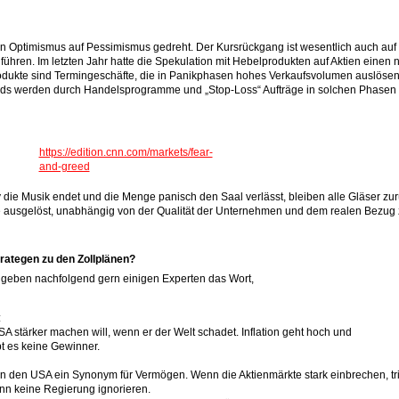
 Optimismus auf Pessimismus gedreht. Der Kursrückgang ist wesentlich auch auf
ühren. Im letzten Jahr hatte die Spekulation mit Hebelprodukten auf Aktien einen
odukte sind Termingeschäfte, die in Panikphasen hohes Verkaufsvolumen auslöse
ends werden durch Handelsprogramme und „Stop-Loss“ Aufträge in solchen Phasen
https://edition.cnn.com/markets/fear-
and-greed
 die Musik endet und die Menge panisch den Saal verlässt, bleiben alle Gläser zur
e ausgelöst, unabhängig von der Qualität der Unternehmen und dem realen Bezug 
rategen zu den Zollplänen?
r geben nachfolgend gern einigen Experten das Wort,
:
USA stärker machen will, wenn er der Welt schadet. Inflation geht hoch und
ibt es keine Gewinner.
 in den USA ein Synonym für Vermögen. Wenn die Aktienmärkte stark einbrechen, tri
nn keine Regierung ignorieren.