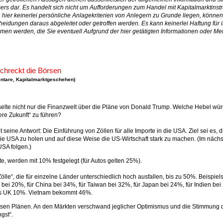
ers dar. Es handelt sich nicht um Aufforderungen zum Handel mit Kapitalmarktins
a hier keinerlei persönliche Anlagekriterien von Anlegern zu Grunde liegen, könne
heidungen daraus abgeleitet oder getroffen werden. Es kann keinerlei Haftung für 
n werden, die Sie eventuell Aufgrund der hier getätigten Informationen oder M
schreckt die Börsen
ntare
,
Kapitalmarktgeschehen
)
elte nicht nur die Finanzwelt über die Pläne von Donald Trump. Welche Hebel wür
re Zukunft“ zu führen?
seine Antwort: Die Einführung von Zöllen für alle Importe in die USA. Ziel sei es, d
ie USA zu holen und auf diese Weise die US-Wirtschaft stark zu machen. (Im näch
USA folgen.)
rte, werden mit 10% festgelegt (für Autos gelten 25%).
ölle“, die für einzelne Länder unterschiedlich hoch ausfallen, bis zu 50%. Beispie
e bei 20%, für China bei 34%, für Taiwan bei 32%, für Japan bei 24%, für Indien bei
as UK 10%. Vietnam bekommt 46%.
esen Plänen. An den Märkten verschwand jeglicher Optimismus und die Stimmung 
gst“.