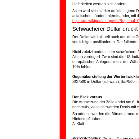
Lieferketten werden sich ändern.
Asien wird sich stärker auf die eigene
asiatischen Länder untereinander, mit
https://de.wikipedia.org/wiki/Region
Schwächerer Dollar drückt 
Der Dollar wird aktuell auch aus dem G
vorsichtiger positionieren. Der fallende 
Nicht zuletzt bedeutet der schwächere 
Aktien verringert. Zwar sind die US-I
europäischen Anlegers, muss der Währu
10% fehlen.
Gegenüberstellung der Wertentwicklu
S&P500 in Dollar (schwarz), S&P500 in
Der Blick voraus
Die Aussetzung der Zölle endet am 8. Jul
nochmals, vielleicht werden Deals mit 
So oder so werden die Börsen erneut mi
Hinterkopf haben.
A. Klatt
——————————————————
RISIKOHINWEIS: Die Inhalte und die hie