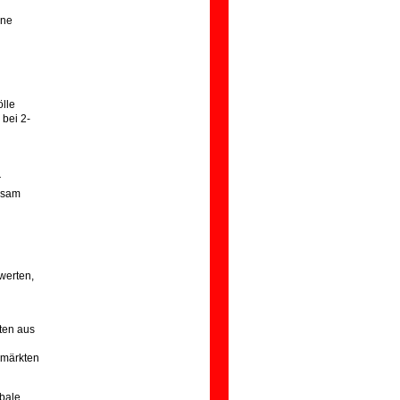
ine
ölle
bei 2-
r
ngsam
werten,
ten aus
zmärkten
obale