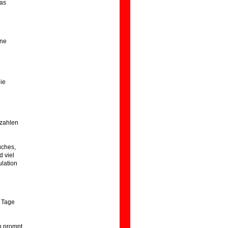
was
ine
Die
ezahlen
uches,
d viel
ulation
r Tage
n prompt