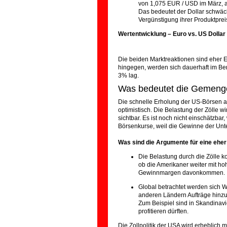
von 1,075 EUR / USD im März, a
Das bedeutet der Dollar schwä
Vergünstigung ihrer Produktprei
Wertentwicklung – Euro vs. US Dollar 
Die beiden Marktreaktionen sind eher Ein
hingegen, werden sich dauerhaft im Be
3% lag.
Was bedeutet die Gemengela
Die schnelle Erholung der US-Börsen au
optimistisch. Die Belastung der Zölle 
sichtbar. Es ist noch nicht einschätzbar
Börsenkurse, weil die Gewinne der U
Was sind die Argumente für eine ehe
Die Belastung durch die Zölle k
ob die Amerikaner weiter mit 
Gewinnmargen davonkommen.
Global betrachtet werden sich 
anderen Ländern Aufträge hinz
Zum Beispiel sind in Skandinavi
profitieren dürften.
Die Zollpolitik der USA wird erheblich 