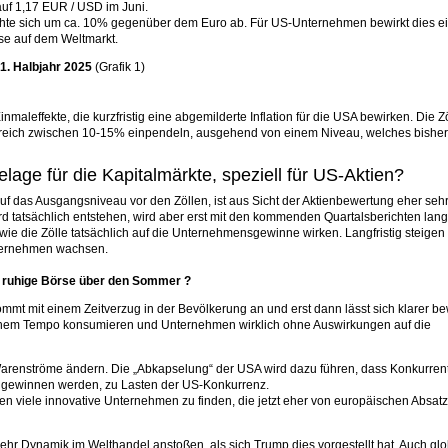
uf 1,17 EUR / USD im Juni.
chte sich um ca. 10% gegenüber dem Euro ab. Für US-Unternehmen bewirkt dies e
se auf dem Weltmarkt.
1. Halbjahr 2025
(Grafik 1)
maleffekte, die kurzfristig eine abgemilderte Inflation für die USA bewirken. Die Z
reich zwischen 10-15% einpendeln, ausgehend von einem Niveau, welches bisher 
ge für die Kapitalmärkte, speziell für US-Aktien?
f das Ausgangsniveau vor den Zöllen, ist aus Sicht der Aktienbewertung eher seh
wird tatsächlich entstehen, wird aber erst mit den kommenden Quartalsberichten la
, wie die Zölle tatsächlich auf die Unternehmensgewinne wirken. Langfristig steigen
nternehmen wachsen.
r ruhige Börse über den Sommer ?
ommt mit einem Zeitverzug in der Bevölkerung an und erst dann lässt sich klarer be
hohem Tempo konsumieren und Unternehmen wirklich ohne Auswirkungen auf die
Warenströme ändern. Die „Abkapselung“ der USA wird dazu führen, dass Konkurren
ugewinnen werden, zu Lasten der US-Konkurrenz.
en viele innovative Unternehmen zu finden, die jetzt eher von europäischen Absat
mehr Dynamik im Welthandel anstoßen, als sich Trump dies vorgestellt hat. Auch gl