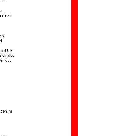
er
 statt.
ren
t.
 mit US-
Sicht des
den gut
ngen im
ellen