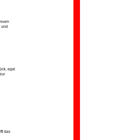
 neuen
n und
ück, egal
zur
fft das