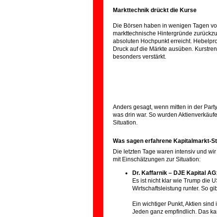
Markttechnik drückt die Kurse
Die Börsen haben in wenigen Tagen von
markttechnische Hintergründe zurückzuf
absoluten Hochpunkt erreicht. Hebelpr
Druck auf die Märkte ausüben. Kurstr
besonders verstärkt.
Anders gesagt, wenn mitten in der Party
was drin war. So wurden Aktienverkäuf
Situation.
Was sagen erfahrene Kapitalmarkt-St
Die letzten Tage waren intensiv und wi
mit Einschätzungen zur Situation:
Dr. Kaffarnik – DJE Kapital AG
Es ist nicht klar wie Trump die 
Wirtschaftsleistung runter. So g
Ein wichtiger Punkt, Aktien sind
Jeden ganz empfindlich. Das ka