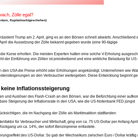
wach, Zölle egal?
ntare
,
Kapitalmarktgeschehen
)
sident Trump am 2. April, ging es an den Börsen schnell abwärts. Anschließend e
April die Aussetzung der Zölle bekannt gegeben wurde (eine 90-tägige
 die Kurse erholten. Die meisten Experten hatten eine solche V-Erholung ausgesc
t der Einführung von Zöllen ist preistreibend und eine wirkliche Belastung für US-
in den USA die Preise erhöht oder Erhöhungen angekündigt. Unternehmen wie Wal
Kostensteigerungen an den Verbraucher weitergeben. Diese Entwicklung beginnt g
 keine Inflationssteigerung
öllen und Auslöser des Flash-Crash an den Börsen, war die Befürchtung einer auf
chtbare Steigerung der Inflationsrate in den USA, wie die US-Notenbank FED jüngst
cksichtigen, die im Nachgang der Zölle als Marktreaktion stattfanden:
tenfaktor für Verbraucher und Wirtschaft, ging von ca. 75 US-Dollar per Anfang April
 Rückgang um ca. 14%, der sofort Benzinpreise entlastete.
ährungseffekt des US-Dollar. So gab der Wechselkurs zwischen Euro / Dollar kräftig