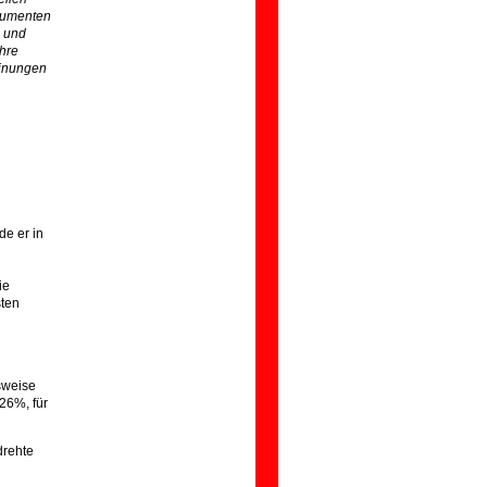
trumenten
n und
ihre
einungen
de er in
ie
sten
lsweise
 26%, für
drehte