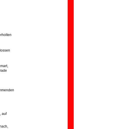
rholten
hlossen
mart,
erade
kommenden
, auf
 nach,