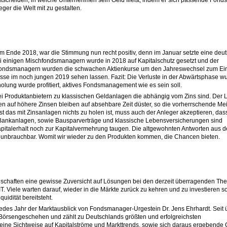
ntscheiden, in welche Unternehmen sein Geld fließt, indem er sich passende Fonds
ger die Welt mit zu gestalten.
.
 Ende 2018, war die Stimmung nun recht positiv, denn im Januar setzte eine deut
i einigen Mischfondsmanagern wurde in 2018 auf Kapitalschutz gesetzt und der
en Fondsmanagern wurden die schwachen Aktienkurse um den Jahreswechsel zum Ein
sse im noch jungen 2019 sehen lassen. Fazit: Die Verluste in der Abwärtsphase w
olung wurde profitiert, aktives Fondsmanagement wie es sein soll.
bei Produktanbietern zu klassischen Geldanlagen die abhängig vom Zins sind. Der Le
en auf höhere Zinsen bleiben auf absehbare Zeit düster, so die vorherrschende Me
ist das mit Zinsanlagen nichts zu holen ist, muss auch der Anleger akzeptieren, das
 Bankanlagen, sowie Bausparverträge und klassische Lebensversicherungen sind
pitalerhalt noch zur Kapitalvermehrung taugen. Die altgewohnten Antworten aus 
ft unbrauchbar. Womit wir wieder zu den Produkten kommen, die Chancen bieten.
.
lschaften eine gewisse Zuversicht auf Lösungen bei den derzeit überragenden T
. Viele warten darauf, wieder in die Märkte zurück zu kehren und zu investieren s
uidität bereitsteht.
t jedes Jahr der Marktausblick von Fondsmanager-Urgestein Dr. Jens Ehrhardt. Seit 
 Börsengeschehen und zählt zu Deutschlands größten und erfolgreichsten
seine Sichtweise auf Kapitalströme und Markttrends, sowie sich daraus ergebend