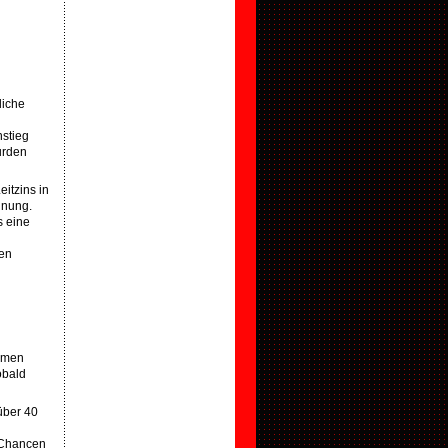
liche
stieg
urden
itzins in
inung.
s eine
den
hemen
obald
über 40
e Chancen