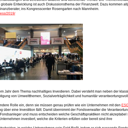
 globale Entwicklung ist auch Diskussionsthema der Finanzwelt. Dazu kommen allj
Finanzberater, ins Kongresscenter Rosengarten nach Mannheim.
ress/2019/
.
em Jahr dem Thema nachhaltiges Investieren. Dabei versteht man neben der klass
ichtigung von Umweltthemen, Sozialverträglichkeit und humanitär verantwortungsvol
ondere Rolle ein, denn sie müssen genau prüfen wie ein Unternehmen mit den
ES
 über eine Investition fällt. Damit übernimmt der Fondsverwalter die Verantwortu
ie Fondsanleger und muss entscheiden welche Geschäftspraktiken nicht akzeptabel s
nternehmen investiert, welche die Kriterien erfüllen oder bereit sind ihre