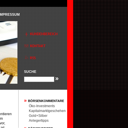
IMPRESSUM
SUCHE
»
»
BÖRSENKOMMENTARE
Öko-Investments
Kapitalmarktgeschehen
entieren
Gold+Silber
im
Anlegertipps
vor,
ist