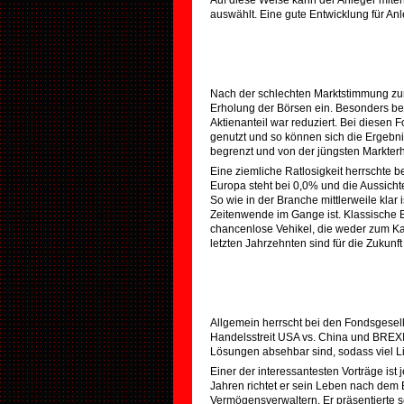
Auf diese Weise kann der Anleger mite
auswählt. Eine gute Entwicklung für Anle
Nach der schlechten Marktstimmung zum
Erholung der Börsen ein. Besonders be
Aktienanteil war reduziert. Bei dies
genutzt und so können sich die Ergebni
begrenzt und von der jüngsten Markterh
Eine ziemliche Ratlosigkeit herrschte 
Europa steht bei 0,0% und die Aussicht
So wie in der Branche mittlerweile klar 
Zeitenwende im Gange ist. Klassische
chancenlose Vehikel, die weder zum Ka
letzten Jahrzehnten sind für die Zukun
Allgemein herrscht bei den Fondsgesel
Handelsstreit USA vs. China und BREXIT
Lösungen absehbar sind, sodass viel Liq
Einer der interessantesten Vorträge is
Jahren richtet er sein Leben nach dem
Vermögensverwaltern. Er präsentierte 