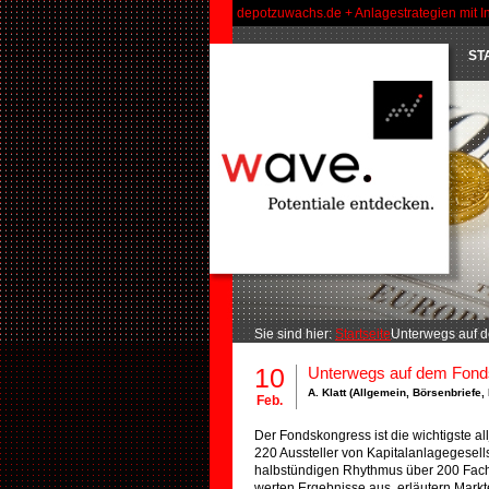
depotzuwachs.de + Anlagestrategien mit I
ST
Sie sind hier:
Startseite
Unterwegs auf 
10
Unterwegs auf dem Fond
A. Klatt (
Allgemein
,
Börsenbriefe
,
Feb.
Der Fondskongress ist die wichtigste a
220 Aussteller von Kapitalanlagegesell
halbstündigen Rhythmus über 200 Fachv
werten Ergebnisse aus, erläutern Mark