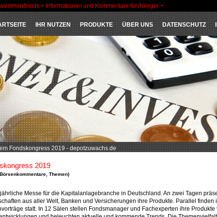
nvestmentfonds + Informationen und Kommentare für Anleger +
ARTSEITE
IHR NUTZEN
PRODUKTE
ÜBER UNS
DATENSCHUTZ
dem Fondskongress 2019 - depotzuwachs.de
skongress 2019
Börsenkommentare
,
Themen
)
lljährliche Messe für die Kapitalanlagebranche in Deutschland. An zwei Tagen präs
schaften aus aller Welt, Banken und Versicherungen ihre Produkte. Parallel finden 
orträge statt. In 12 Sälen stellen Fondsmanager und Fachexperten ihre Produkte 
tentwicklungen und beleuchten aktuelle und kommende Trends. Die Themenvielfalt 