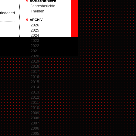
»
BÖRSENBRIEFE
Jahresberichte
Themen
riedener!
»
ARCHIV
2026
2025
2024
2023
2022
2021
2020
2019
2018
2017
2016
2015
2014
2013
2012
2011
2010
2009
2008
2007
2006
2005