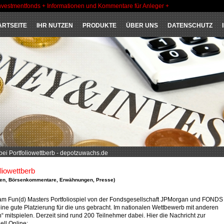
nvestmentfonds + Informationen und Kommentare für Anleger +
ARTSEITE
IHR NUTZEN
PRODUKTE
ÜBER UNS
DATENSCHUTZ
bei Portfoliowettberb - depotzuwachs.de
liowettberb
en
,
Börsenkommentare
,
Erwähnungen
,
Presse
)
am Fun(d) Masters Portfoliospiel von der Fondsgesellschaft JPMorgan und FONDS
 eine gute Platzierung für die uns gebracht. Im nationalen Wettbewerb mit anderen
 mitspielen. Derzeit sind rund 200 Teilnehmer dabei. Hier die Nachricht zur
ll Online: