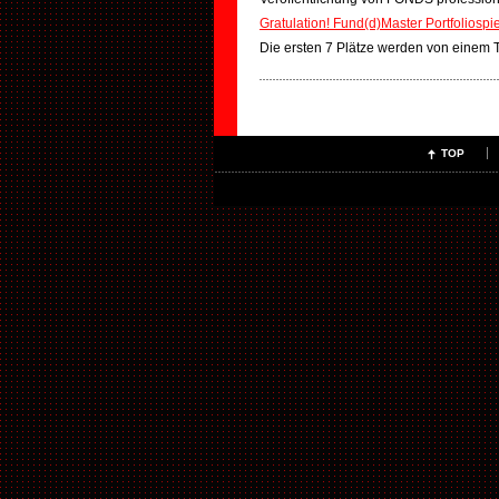
Gratulation! Fund(d)Master Portfoliospi
Die ersten 7 Plätze werden von einem T
TOP