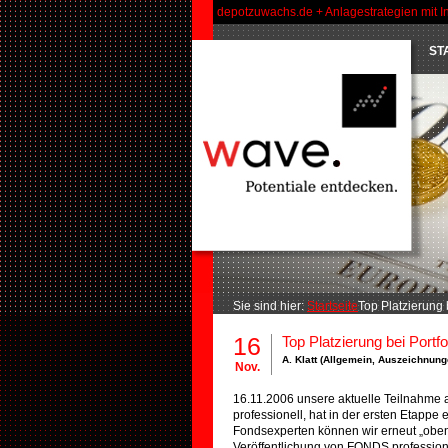
depotzuwachs.de + Anlagestrategien mit I
ST
Sie sind hier:
Startseite
Top Platzierung 
16
Top Platzierung bei Portfo
A. Klatt (
Allgemein
,
Auszeichnung
Nov.
16.11.2006 unsere aktuelle Teilnahme 
professionell, hat in der ersten Etappe
Fondsexperten können wir erneut „oben“
Veröffentlichung von FONDS professione