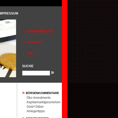
IMPRESSUM
SUCHE
»
»
BÖRSENKOMMENTARE
Öko-Investments
Kapitalmarktgeschehen
Gold+Silber
Anlegertipps