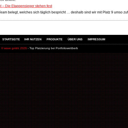
el – Die Etappensieger stehen fest
eam belegt, welches sich täglich bespricht … deshalb sind wir mit Platz 9 umso zuf
STARTSEITE
IHR NUTZEN
PRODUKTE
ÜBER UNS
IMPRESSUM
© wave gmbh 2026
- Top Platzierung bei Portfoliowettberb