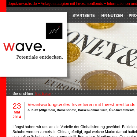
depotzuwachs.de + Anlagestrategien mit Investmentfonds + Informationen un
STARTSEITE
IHR NUTZEN
PRO
Sie sind hier:
Startseite
23
Verantwortungsvolles Investieren mit Investmentfonds
A. Klatt (
Allgemein
,
Börsenbriefe
,
Börsenkommentare
,
Öko-Investments
,
Mai
2014
Längst haben wir uns an die Vorteile der Globalisierung gewöhnt. Bekleidu
Schuhe werden zumeist in China gefertigt, egal welche Marke darauf haft
verkauften Schuhe in Asien hergestellt. Fernseher, Monitore und Comput