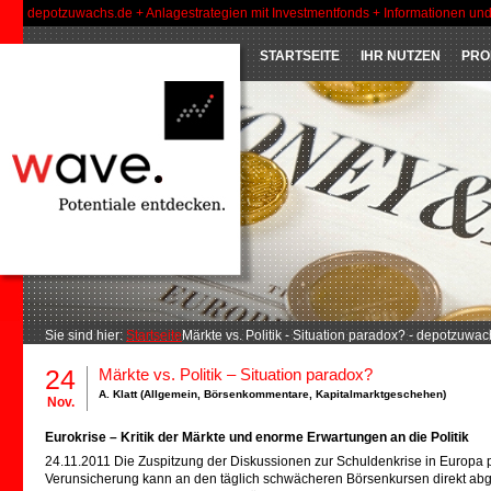
depotzuwachs.de + Anlagestrategien mit Investmentfonds + Informationen un
STARTSEITE
IHR NUTZEN
PRO
Sie sind hier:
Startseite
Märkte vs. Politik - Situation paradox? - depotzuwa
24
Märkte vs. Politik – Situation paradox?
A. Klatt (
Allgemein
,
Börsenkommentare
,
Kapitalmarktgeschehen
)
Nov.
Eurokrise – Kritik der Märkte und enorme Erwartungen an die Politik
24.11.2011 Die Zuspitzung der Diskussionen zur Schuldenkrise in Europa p
Verunsicherung kann an den täglich schwächeren Börsenkursen direkt abge