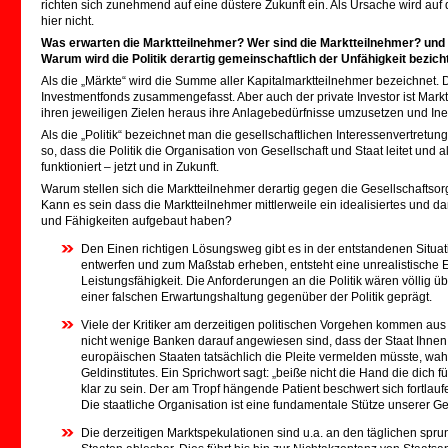
richten sich zunehmend auf eine düstere Zukunft ein. Als Ursache wird auf
hier nicht.
Was erwarten die Marktteilnehmer? Wer sind die Marktteilnehmer? und
Warum wird die Politik derartig gemeinschaftlich der Unfähigkeit bezich
Als die „Märkte“ wird die Summe aller Kapitalmarktteilnehmer bezeichnet.
Investmentfonds zusammengefasst. Aber auch der private Investor ist Marktt
ihren jeweiligen Zielen heraus ihre Anlagebedürfnisse umzusetzen und Ine
Als die „Politik“ bezeichnet man die gesellschaftlichen Interessenvertret
so, dass die Politik die Organisation von Gesellschaft und Staat leitet und a
funktioniert – jetzt und in Zukunft.
Warum stellen sich die Marktteilnehmer derartig gegen die Gesellschaftso
Kann es sein dass die Marktteilnehmer mittlerweile ein idealisiertes und da
und Fähigkeiten aufgebaut haben?
Den Einen richtigen Lösungsweg gibt es in der entstandenen Situa
entwerfen und zum Maßstab erheben, entsteht eine unrealistische 
Leistungsfähigkeit. Die Anforderungen an die Politik wären völlig
einer falschen Erwartungshaltung gegenüber der Politik geprägt.
Viele der Kritiker am derzeitigen politischen Vorgehen kommen aus
nicht wenige Banken darauf angewiesen sind, dass der Staat Ihnen 
europäischen Staaten tatsächlich die Pleite vermelden müsste, wah
Geldinstitutes. Ein Sprichwort sagt: „beiße nicht die Hand die dich fü
klar zu sein. Der am Tropf hängende Patient beschwert sich fortlauf
Die staatliche Organisation ist eine fundamentale Stütze unserer Ge
Die derzeitigen Marktspekulationen sind u.a. an den täglichen spr