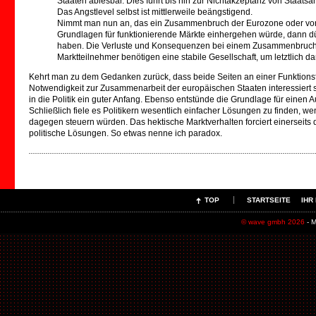
Staaten ablesbar. Dies führt bis hin zur Nichtakzeptanz von Staats
Das Angstlevel selbst ist mittlerweile beängstigend.
Nimmt man nun an, das ein Zusammenbruch der Eurozone oder von
Grundlagen für funktionierende Märkte einhergehen würde, dann dü
haben. Die Verluste und Konsequenzen bei einem Zusammenbruch
Marktteilnehmer benötigen eine stabile Gesellschaft, um letztlich d
Kehrt man zu dem Gedanken zurück, dass beide Seiten an einer Funktion
Notwendigkeit zur Zusammenarbeit der europäischen Staaten interessiert
in die Politik ein guter Anfang. Ebenso entstünde die Grundlage für einen
Schließlich fiele es Politikern wesentlich einfacher Lösungen zu finden, we
dagegen steuern würden. Das hektische Marktverhalten forciert einerseits
politische Lösungen. So etwas nenne ich paradox.
TOP
STARTSEITE
IHR
© wave gmbh 2026
- M