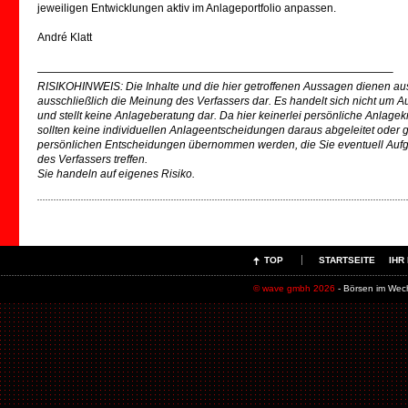
jeweiligen Entwicklungen aktiv im Anlageportfolio anpassen.
André Klatt
————————————————————————————————–
RISIKOHINWEIS: Die Inhalte und die hier getroffenen Aussagen dienen auss
ausschließlich die Meinung des Verfassers dar. Es handelt sich nicht um 
und stellt keine Anlageberatung dar. Da hier keinerlei persönliche Anlage
sollten keine individuellen Anlageentscheidungen daraus abgeleitet oder ge
persönlichen Entscheidungen übernommen werden, die Sie eventuell Aufgr
des Verfassers treffen.
Sie handeln auf eigenes Risiko.
TOP
STARTSEITE
IHR
© wave gmbh 2026
- Börsen im Wec