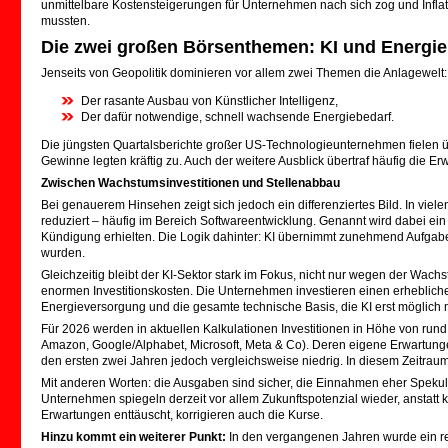
unmittelbare Kostensteigerungen für Unternehmen nach sich zog und Inflati
mussten.
Die zwei großen Börsenthemen: KI und Energie
Jenseits von Geopolitik dominieren vor allem zwei Themen die Anlagewelt:
Der rasante Ausbau von Künstlicher Intelligenz,
Der dafür notwendige, schnell wachsende Energiebedarf.
Die jüngsten Quartalsberichte großer US-Technologieunternehmen fielen 
Gewinne legten kräftig zu. Auch der weitere Ausblick übertraf häufig die Er
Zwischen Wachstumsinvestitionen und Stellenabbau
Bei genauerem Hinsehen zeigt sich jedoch ein differenziertes Bild. In vie
reduziert – häufig im Bereich Softwareentwicklung. Genannt wird dabei ei
Kündigung erhielten. Die Logik dahinter: KI übernimmt zunehmend Aufgaben
wurden.
Gleichzeitig bleibt der KI-Sektor stark im Fokus, nicht nur wegen der Wac
enormen Investitionskosten. Die Unternehmen investieren einen erheblichen
Energieversorgung und die gesamte technische Basis, die KI erst möglich 
Für 2026 werden in aktuellen Kalkulationen Investitionen in Höhe von rund 
Amazon, Google/Alphabet, Microsoft, Meta & Co). Deren eigene Erwartungen,
den ersten zwei Jahren jedoch vergleichsweise niedrig. In diesem Zeitraum
Mit anderen Worten: die Ausgaben sind sicher, die Einnahmen eher Spekula
Unternehmen spiegeln derzeit vor allem Zukunftspotenzial wieder, anstatt
Erwartungen enttäuscht, korrigieren auch die Kurse.
Hinzu kommt ein weiterer Punkt:
In den vergangenen Jahren wurde ein r