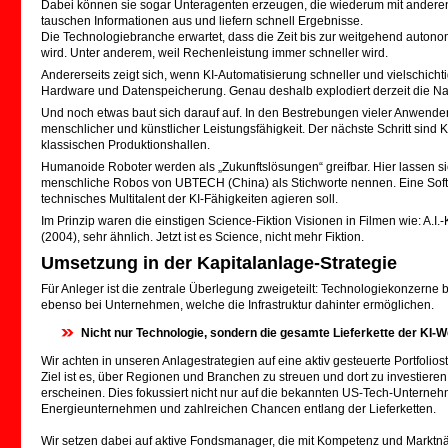
Dabei können sie sogar Unteragenten erzeugen, die wiederum mit ander
tauschen Informationen aus und liefern schnell Ergebnisse.
Die Technologiebranche erwartet, dass die Zeit bis zur weitgehend auto
wird. Unter anderem, weil Rechenleistung immer schneller wird.
Andererseits zeigt sich, wenn KI-Automatisierung schneller und vielschichti
Hardware und Datenspeicherung. Genau deshalb explodiert derzeit die N
Und noch etwas baut sich darauf auf. In den Bestrebungen vieler Anwen
menschlicher und künstlicher Leistungsfähigkeit. Der nächste Schritt sind K
klassischen Produktionshallen.
Humanoide Roboter werden als „Zukunftslösungen“ greifbar. Hier lassen si
menschliche Robos von UBTECH (China) als Stichworte nennen. Eine Softwar
technisches Multitalent der KI-Fähigkeiten agieren soll.
Im Prinzip waren die einstigen Science-Fiktion Visionen in Filmen wie: A.I.-
(2004), sehr ähnlich. Jetzt ist es Science, nicht mehr Fiktion.
Umsetzung in der Kapitalanlage-Strategie
Für Anleger ist die zentrale Überlegung zweigeteilt: Technologiekonzerne
ebenso bei Unternehmen, welche die Infrastruktur dahinter ermöglichen.
Nicht nur Technologie, sondern die gesamte Lieferkette der KI-W
Wir achten in unseren Anlagestrategien auf eine aktiv gesteuerte Portfoliost
Ziel ist es, über Regionen und Branchen zu streuen und dort zu investier
erscheinen. Dies fokussiert nicht nur auf die bekannten US-Tech-Unterne
Energieunternehmen und zahlreichen Chancen entlang der Lieferketten.
Wir setzen dabei auf aktive Fondsmanager, die mit Kompetenz und Marktnä