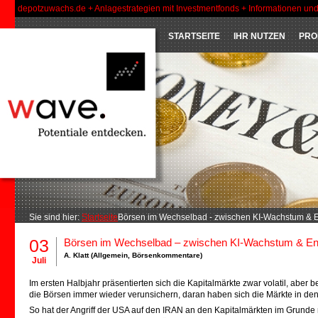
depotzuwachs.de + Anlagestrategien mit Investmentfonds + Informationen un
STARTSEITE
IHR NUTZEN
PRO
Sie sind hier:
Startseite
Börsen im Wechselbad - zwischen KI-Wachstum & 
03
Börsen im Wechselbad – zwischen KI-Wachstum & En
A. Klatt (
Allgemein
,
Börsenkommentare
)
Juli
Im ersten Halbjahr präsentierten sich die Kapitalmärkte zwar volatil, aber
die Börsen immer wieder verunsichern, daran haben sich die Märkte in de
So hat der Angriff der USA auf den IRAN an den Kapitalmärkten im Grunde n