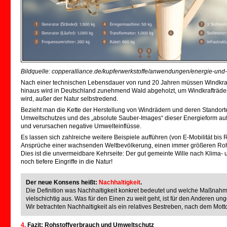
Bildquelle: copperalliance.de/kupferwerkstoffe/anwendungen/energie-und
Nach einer technischen Lebensdauer von rund 20 Jahren müssen Windkraft
hinaus wird in Deutschland zunehmend Wald abgeholzt, um Windkrafträder d
wird, außer der Natur selbstredend.
Bezieht man die Kette der Herstellung von Windrädern und deren Standorte
Umweltschutzes und des „absolute Sauber-Images“ dieser Energieform auf.
und verursachen negative Umwelteinflüsse.
Es lassen sich zahlreiche weitere Beispiele aufführen (von E-Mobilität bis 
Ansprüche einer wachsenden Weltbevölkerung, einen immer größeren Rohs
Dies ist die unvermeidbare Kehrseite: Der gut gemeinte Wille nach Klima
noch tiefere Eingriffe in die Natur!
Der neue Konsens heißt:
Nachhaltigkeit
.
Die Definition was Nachhaltigkeit konkret bedeutet und welche Maßnahm
vielschichtig aus. Was für den Einen zu weit geht, ist für den Anderen u
Wir betrachten Nachhaltigkeit als ein relatives Bestreben, nach dem Mott
4.
Fazit: Rohstoffverbrauch und Umweltschutz