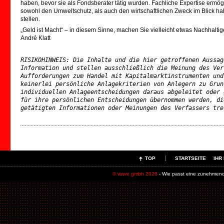
haben, bevor sie als Fondsberater tätig wurden. Fachliche Expertise ermögl
sowohl den Umweltschutz, als auch den wirtschaftlichen Zweck im Blick ha
stellen.
„Geld ist Macht“ – in diesem Sinne, machen Sie vielleicht etwas Nachhaltige
André Klatt
RISIKOHINWEIS: Die Inhalte und die hier getroffenen Aussag
Information und stellen ausschließlich die Meinung des Ver
Aufforderungen zum Handel mit Kapitalmarktinstrumenten und
keinerlei persönliche Anlagekriterien von Anlegern zu Grun
individuellen Anlageentscheidungen daraus abgeleitet oder 
für ihre persönlichen Entscheidungen übernommen werden, di
getätigten Informationen oder Meinungen des Verfassers tre
TOP
STARTSEITE
IHR
© wave gmbh 2026
- Wie passt eine zunehmend