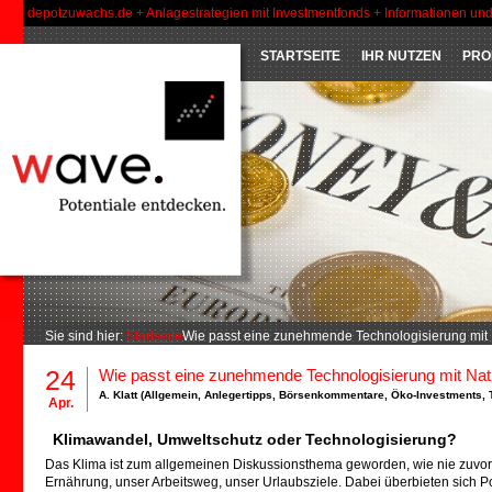
depotzuwachs.de + Anlagestrategien mit Investmentfonds + Informationen un
STARTSEITE
IHR NUTZEN
PRO
Sie sind hier:
Startseite
Wie passt eine zunehmende Technologisierung mit
24
Wie passt eine zunehmende Technologisierung mit N
A. Klatt (
Allgemein
,
Anlegertipps
,
Börsenkommentare
,
Öko-Investments
,
Apr.
Klimawandel, Umweltschutz oder Technologisierung?
Das Klima ist zum allgemeinen Diskussionsthema geworden, wie nie zuvor. 
Ernährung, unser Arbeitsweg, unser Urlaubsziele. Dabei überbieten sich P