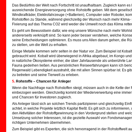
Das Bedürfnis der Welt nach Fortschritt ist unaufhaltsam. Zugleich kann e
ausreichende Energieversorgung ohne Rohstoffe geben. Mit dem gesellschaft
Windkrafträder, Elektrofahrzeuge (+Batterien), Computer oder Roboter, 
Rohstoffen zu Stande, während gleichzeitig der Wunsch nach mehr Klima
Fixierung auf das Thema CO2 wird weder die Umwelt noch das Klima rette
Es geht um Bewusstsein dafür, wie eng unsere Wünsche nach mehr Wohlsta
andererseits verknüpft sind. So kann jeder besser verstehen, welche Kon
seine Entscheidungen optimieren. Es muss uns Allen darum gehen, die Rüc
zu stellen, um die Welt zu erhalten.
Einige Metalle kommen sehr selten in der Natur vor. Zum Beispiel ist Kobalt
gebraucht wird. Kobalt wird überwiegend in Afrika abgebaut, im Kongo und
in natürliche Ökosysteme einher, die über Jahrtausende als unberührte Lan
Fauna gedeihen ließen. Aus persönlichen Reiseerfahrungen kann ich beric
Regenwald Lebendigkeit ausstrahlt, die mit allen Sinnen spürbar ist. Es g
zu betreten und seine Tierwelt zu erleben.
5.
Rohstoffe – Chancen für Anleger
Wenn die Nachfrage nach Rohstoffen steigt, müssen auch in die Kette der
einbezogen werden. Gleichzeitig kommt der Wiederverwertung eine immer 
und Chancen für Investoren zugleich.
Als Anleger lässt sich an solchen Trends partizipieren und gleichzeitig Ei
achtet, in welche Projekte letztlich Kapital fließt. Es gilt sich zu inform
den Aktivitäten der Rohstoffgewinnung in den Vordergrund stellen und wel
Umsetzung solcher Interessen, ist die gezielte Auswahl von Fondsmanagern,
richtigen Unternehmen übernehmen.
Zum Beispiel gibt es Experten, die sich hervorragend in der Rohstoffwelt au