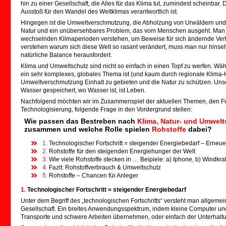
hin zu einer Gesellschaft, die Alles für das Klima tut, zumindest scheinbar. 
Ausstoß für den Wandel des Weltklimas verantwortlich ist.
Hingegen ist die Umweltverschmutzung, die Abholzung von Urwäldern und 
Natur und ein unübersehbares Problem, das vom Menschen ausgeht. Man 
wechselnden Klimaperioden verstehen, um Beweise für sich ändernde Ver
verstehen warum sich diese Welt so rasant verändert, muss man nur hinseh
natürliche Balance herausfordert.
Klima und Umweltschutz sind nicht so einfach in einen Topf zu werfen. Wä
ein sehr komplexes, globales Thema ist (und kaum durch regionale Klima-Hyp
Umweltverschmutzung Einhalt zu gebieten und die Natur zu schützen. Unse
Wasser gespeichert, wo Wasser ist, ist Leben.
Nachfolgend möchten wir im Zusammenspiel der aktuellen Themen, den F
Technologisierung, folgende Frage in den Vordergrund stellen:
Wie passen das Bestreben nach
Klima, Natur- und Umwelt
zusammen und welche Rolle spielen
Rohstoffe
dabei?
1.
Technologischer Fortschritt = steigender Energiebedarf – Erneu
2.
Rohstoffe für den steigenden Energiehunger der Welt
3.
Wie viele Rohstoffe stecken in … Beipiele: a) Iphone, b) Windkra
4.
Fazit: Rohstoffverbrauch & Umweltschutz
5.
Rohstoffe – Chancen für Anleger
1.
Technologischer Fortschritt = steigender Energiebedarf
Unter dem Begriff des „technologischen Fortschritts“ versteht man allgemei
Gesellschaft. Ein breites Anwendungsspektrum, indem kleine Computer u
Transporte und schwere Arbeiten übernehmen, oder einfach der Unterhaltun