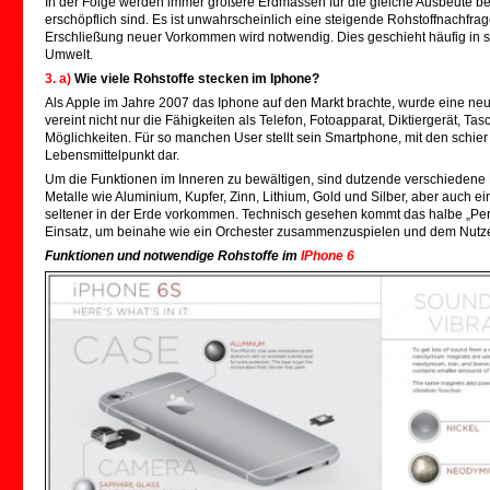
In der Folge werden immer größere Erdmassen für die gleiche Ausbeute be
erschöpflich sind. Es ist unwahrscheinlich eine steigende Rohstoffnachfr
Erschließung neuer Vorkommen wird notwendig. Dies geschieht häufig in s
Umwelt.
3. a)
Wie viele Rohstoffe stecken im Iphone?
Als Apple im Jahre 2007 das Iphone auf den Markt brachte, wurde eine n
vereint nicht nur die Fähigkeiten als Telefon, Fotoapparat, Diktiergerät, T
Möglichkeiten. Für so manchen User stellt sein Smartphone, mit den sch
Lebensmittelpunkt dar.
Um die Funktionen im Inneren zu bewältigen, sind dutzende verschiedene M
Metalle wie Aluminium, Kupfer, Zinn, Lithium, Gold und Silber, aber auch 
seltener in der Erde vorkommen. Technisch gesehen kommt das halbe „P
Einsatz, um beinahe wie ein Orchester zusammenzuspielen und dem Nutzer
Funktionen und notwendige Rohstoffe im
IPhone 6