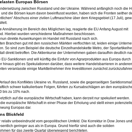
elasten Europas Börsen
ndersetzung zwischen Russland und der Ukraine. Während anfänglich noch die H
e und die Börsen kaum davon beeinflusst wurden, haben sich die Fronten seither de
ntlichen“ Abschuss einer zivilen Luftmaschine über dem Kriegsgebiet (17.Juli), ge
Welt.
e Annäherung im Bereich des Möglichen lag, reagierte die EU Anfang August mit
and. Hierbei wurden verschiedene Maßnahmen beschlossen.
 nun direkte Auswirkungen im Handel mit Russland nach sich.
mten Branchen gut mit den russischen Märkten verflochten ist, leiden einige Unter
. So sind zum Beispiel die deutsche Einzelhandelskette Metro, der Sportartikelher
ll direkt betroffen. Die Aktienkurse der Unternehmen gaben daraufhin deutlich na
e EU-Sanktionen und will künftig die Einfuhr von Agrarprodukten aus Europa durch
r hinaus gibt es Spekulationen darüber, dass weitere Handelsbarrieren in andere
ten veranlasste einige Marktteilnehmer ihre Investitionen zunächst zurückzufahre
Verlauf des Konfliktes Ukraine vs. Russland, sowie die gegenseitigen Sanktions
ftlich schwer kalkulierbare Folgen, führten zu Kursabschlägen an den europäisch
0 bis zu 10% nach.
tztlich auf die europäische Wirtschaft haben, kann derzeit nur spekuliert werden.
k die europäische Wirtschaft in einer Phase der Erholung und stellt einen potenziell
schwung Europas dar.
ins Blickfeld
r relativ unbeeindruckt vom geopolitischen Umfeld. Die Korrektur in Dow Jones un
entlich geringer aus als in Europa. Grund hierfür sind auch die soliden
hmen für das zweite Quartal überwiegend berichteten.