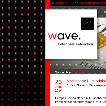
depotzuwachs.de + Anlagestrategien mit I
ST
Sie sind hier:
Startseite
20
Marktcheck: Ukrainekris
A. Klatt (
Allgemein
,
Börsenkomme
Aug.
2014
Europas Börsen starten mit Kursabschl
im mittelfristigen Aufwärtstrend. Nun 