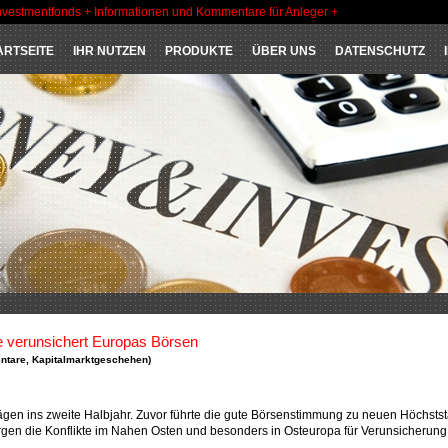
nvestmentfonds + Informationen und Kommentare für Anleger +
ARTSEITE
IHR NUTZEN
PRODUKTE
ÜBER UNS
DATENSCHUTZ
e verunsichert Europas Börsen
ntare
,
Kapitalmarktgeschehen
)
ägen ins zweite Halbjahr. Zuvor führte die gute Börsenstimmung zu neuen Höchsts
Sorgen die Konflikte im Nahen Osten und besonders in Osteuropa für Verunsicherung