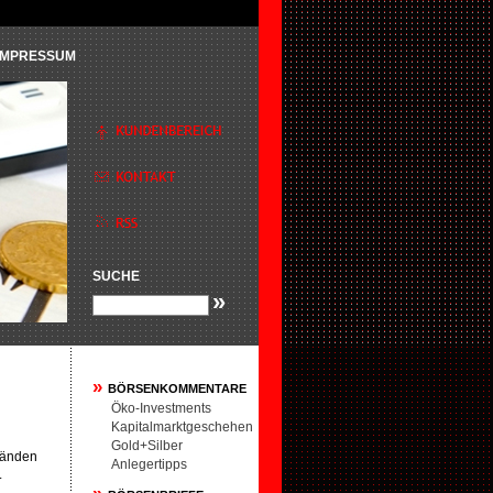
IMPRESSUM
SUCHE
»
»
BÖRSENKOMMENTARE
Öko-Investments
Kapitalmarktgeschehen
Gold+Silber
tänden
Anlegertipps
.