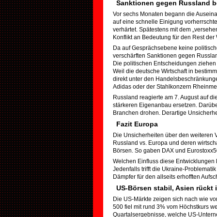
Sanktionen gegen Russland b
Vor sechs Monaten begann die Auseina
auf eine schnelle Einigung vorherrscht
verhärtet. Spätestens mit dem „versehe
Konflikt an Bedeutung für den Rest der 
Da auf Gesprächsebene keine politisch
verschärften Sanktionen gegen Russl
Die politischen Entscheidungen ziehen
Weil die deutsche Wirtschaft in bestim
direkt unter den Handelsbeschränkungen
Adidas oder der Stahlkonzern Rheinmeta
Russland reagierte am 7. August auf di
stärkeren Eigenanbau ersetzen. Darübe
Branchen drohen. Derartige Unsicherhei
Fazit Europa
Die Unsicherheiten über den weiteren 
Russland vs. Europa und deren wirtscha
Börsen. So gaben DAX und Eurostoxx5
Welchen Einfluss diese Entwicklungen le
Jedenfalls trifft die Ukraine-Problemati
Dämpfer für den allseits erhofften Auf
US-Börsen stabil, Asien rückt 
Die US-Märkte zeigen sich nach wie vo
500 fiel mit rund 3% vom Höchstkurs wes
Quartalsergebnisse, welche US-Unterne