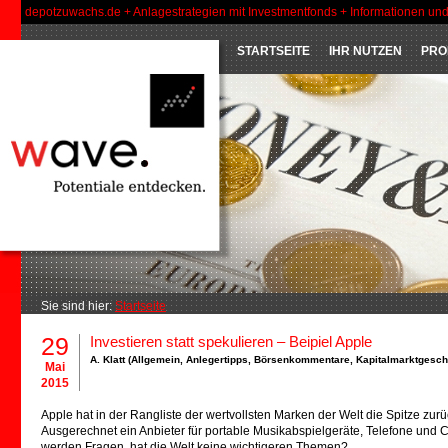
depotzuwachs.de + Anlagestrategien mit Investmentfonds + Informationen un
STARTSEITE
IHR NUTZEN
PRO
Sie sind hier:
Startseite
29
Investieren statt spekulieren – Beipiel Apple
A. Klatt (
Allgemein
,
Anlegertipps
,
Börsenkommentare
,
Kapitalmarktgesc
Mai
2015
Apple hat in der Rangliste der wertvollsten Marken der Welt die Spitze zurü
Ausgerechnet ein Anbieter für portable Musikabspielgeräte, Telefone und C
werden Fragen, hat die Welt keine wichtigeren Themen?