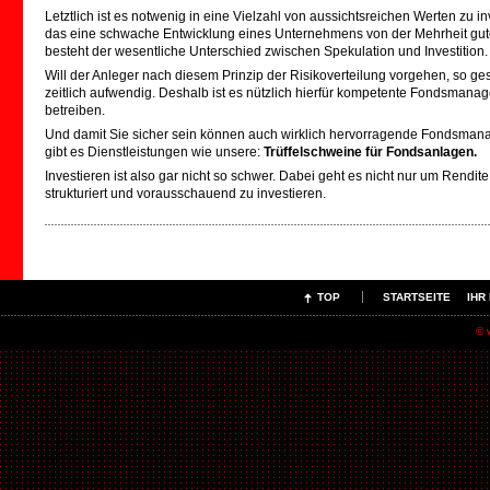
Letztlich ist es notwenig in eine Vielzahl von aussichtsreichen Werten zu in
das eine schwache Entwicklung eines Unternehmens von der Mehrheit gu
besteht der wesentliche Unterschied zwischen Spekulation und Investition.
Will der Anleger nach diesem Prinzip der Risikoverteilung vorgehen, so gest
zeitlich aufwendig. Deshalb ist es nützlich hierfür kompetente Fondsmana
betreiben.
Und damit Sie sicher sein können auch wirklich hervorragende Fondsmana
gibt es Dienstleistungen wie unsere:
Trüffelschweine für Fondsanlagen.
Investieren ist also gar nicht so schwer. Dabei geht es nicht nur um Rendite
strukturiert und vorausschauend zu investieren.
TOP
STARTSEITE
IHR
© 