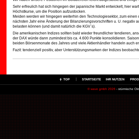
Sehr erfreulich hat sich hingegen der japanische Markt entwickelt, hier wa
Höchstkurse, um die Position aufzustocken.
Meiden werden wir hingegen weiterhin den Technologiesektor, zum einen d
nächsten Jahr eine Änderung der Bilanzierungsvorschriften u. U. negativ 
belasten können (und damit natürlich die KGV`s).
Die amerikanischen Indizes sollten bald wieder freundlicher tendieren, anso
der DAX würde dann zumindest bis ca. 4.600 Punkte konsolidieren. Saison
beiden Börsenmonate des Jahres und viele Aktienhändler handeln auch e
Fazit: tendenziell positiv, aber Unterstützungsmarken der Indizes beobacht
TOP
STARTSEITE
IHR NUTZEN
PROD
© wave gmbh 2026
- stürmische Ok