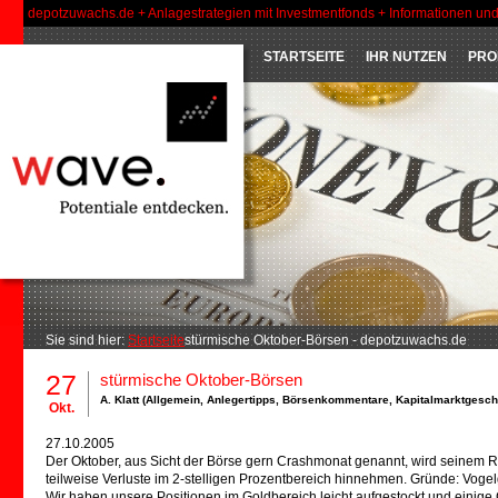
depotzuwachs.de + Anlagestrategien mit Investmentfonds + Informationen un
STARTSEITE
IHR NUTZEN
PRO
Sie sind hier:
Startseite
stürmische Oktober-Börsen - depotzuwachs.de
27
stürmische Oktober-Börsen
A. Klatt (
Allgemein
,
Anlegertipps
,
Börsenkommentare
,
Kapitalmarktgesc
Okt.
27.10.2005
Der Oktober, aus Sicht der Börse gern Crashmonat genannt, wird seinem 
teilweise Verluste im 2-stelligen Prozentbereich hinnehmen. Gründe: Vogelgr
Wir haben unsere Positionen im Goldbereich leicht aufgestockt und eini