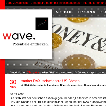
depotzuwachs.de + Anlagestrategien mit Investmentfonds + Informationen un
STARTSEITE
IHR NUTZEN
PRO
Sie sind hier:
Startseite
starker DAX, schwächere US-Börsen - depotzuwach
30
starker DAX, schwächere US-Börsen
A. Klatt (
Allgemein
,
Anlegertipps
,
Börsenkommentare
,
Kapitalmarktgesc
März
30.03.2005
Die Stabilität der deutschen Aktien gegenüber der „Leitbörse“ in Amerika
-4%, die Nasdaq bei -10% in diesem Jahr liegen, hat der DAX Kursgewinne
setzen mehr und mehr auf andere Märkte, als den Heimischen. Bevorzugt w