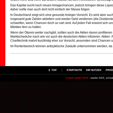
Das Kapital sucht nach neuen Anlagechancen, jedoch bringen diese Liquid
daher sollte man auch dort nicht einfach der Masse folgen.
In Deutschland zeigt sich eine gesunde Anleger-Vorsicht. Es wird aber
insgesamt gute Zahlen abliefern und wieder Geld verdienen (die Dividende
schweifen, wenn Chancen doch so nah sind. Auf jeden Fall erweist sich unse
Märkten fern zu halten.
Wenn der Ölpreis weiter nachgibt, sollten auch die Aktien davon profitiere
Marktschwäche nach wie vor auch die deutschen Aktien infizieren. Aktien
Charttechnik mahnt kurzfristig eher zur Vorsicht, ansonsten sind Chance
Im Rentenbereich können antizyklische Zukäufe unternommen werden, da Z
TOP
STARTSEITE
IHR NUTZEN
PROD
© wave gmbh 2026
- starker DAX, schw