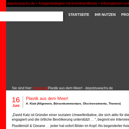
depotzuwachs.de + Anlagestrategien mit Investmentfonds + Informationen un
STARTSEITE
IHR NUTZEN
PRO
Sie sind hier:
Startseite
Plastik aus dem Meer! - depotzuwachs.de
16
Plastik aus dem Meer!
A. Klatt (
Allgemein
,
Börsenkommentare
,
Öko-Investments
,
Themen
)
Juni
„David Katz ist Gründer einer sozialen Umweltinitiative, die sich aktiv fü
engagiert und die örtliche Bevölkerung unterstützt … “, beginnt ein Intervie
Plastikmüll & Ozeane … jeder hat sofort Bilder im Kopf. Als begeisterter A