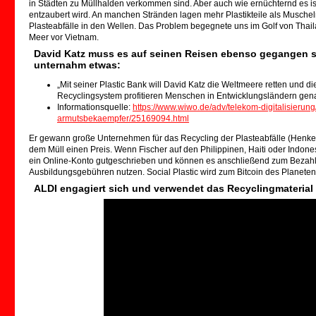
in Städten zu Müllhalden verkommen sind. Aber auch wie ernüchternd es is
entzaubert wird. An manchen Stränden lagen mehr Plastikteile als Muscheln
Plasteabfälle in den Wellen. Das Problem begegnete uns im Golf von Thai
Meer vor Vietnam.
David Katz muss es auf seinen Reisen ebenso gegangen se
unternahm etwas:
„Mit seiner Plastic Bank will David Katz die Weltmeere retten und d
Recyclingsystem profitieren Menschen in Entwicklungsländern gen
Informationsquelle:
https://www.wiwo.de/adv/telekom-digitalisierung
armutsbekaempfer/25169094.html
Er gewann große Unternehmen für das Recycling der Plasteabfälle (Henkel
dem Müll einen Preis. Wenn Fischer auf den Philippinen, Haiti oder Indo
ein Online-Konto gutgeschrieben und können es anschließend zum Bezah
Ausbildungsgebühren nutzen. Social Plastic wird zum Bitcoin des Planeten“,
ALDI engagiert sich und verwendet das Recyclingmaterial