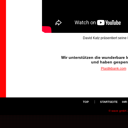
David Katz präsentiert seine 
Wir unterstützen die wunderbare I
und haben gespen
Plastikbank.com
TOP
STARTSEITE
IHR
© wave gmbh 