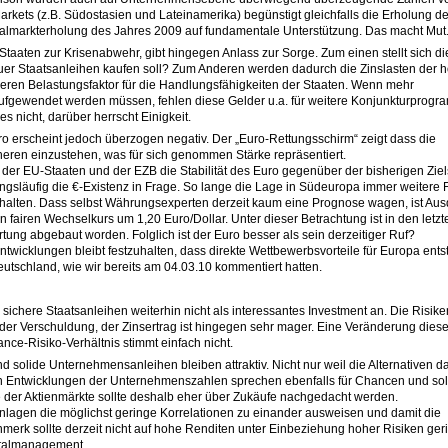
kets (z.B. Südostasien und Lateinamerika) begünstigt gleichfalls die Erholung de
Kapitalmarkterholung des Jahres 2009 auf fundamentale Unterstützung. Das macht Mut
Staaten zur Krisenabwehr, gibt hingegen Anlass zur Sorge. Zum einen stellt sich d
uer Staatsanleihen kaufen soll? Zum Anderen werden dadurch die Zinslasten der 
ren Belastungsfaktor für die Handlungsfähigkeiten der Staaten. Wenn mehr
ufgewendet werden müssen, fehlen diese Gelder u.a. für weitere Konjunkturprog
 nicht, darüber herrscht Einigkeit.
o erscheint jedoch überzogen negativ. Der „Euro-Rettungsschirm“ zeigt dass die
heren einzustehen, was für sich genommen Stärke repräsentiert.
er EU-Staaten und der EZB die Stabilität des Euro gegenüber der bisherigen Zie
wangsläufig die €-Existenz in Frage. So lange die Lage in Südeuropa immer weitere
anhalten. Dass selbst Währungsexperten derzeit kaum eine Prognose wagen, ist Aus
 fairen Wechselkurs um 1,20 Euro/Dollar. Unter dieser Betrachtung ist in den letzt
ng abgebaut worden. Folglich ist der Euro besser als sein derzeitiger Ruf?
twicklungen bleibt festzuhalten, dass direkte Wettbewerbsvorteile für Europa ents
Deutschland, wie wir bereits am 04.03.10 kommentiert hatten.
h sichere Staatsanleihen weiterhin nicht als interessantes Investment an. Die Risik
der Verschuldung, der Zinsertrag ist hingegen sehr mager. Eine Veränderung diese
hance-Risiko-Verhältnis stimmt einfach nicht.
d solide Unternehmensanleihen bleiben attraktiv. Nicht nur weil die Alternativen d
ven Entwicklungen der Unternehmenszahlen sprechen ebenfalls für Chancen und sol
e der Aktienmärkte sollte deshalb eher über Zukäufe nachgedacht werden.
 Anlagen die möglichst geringe Korrelationen zu einander ausweisen und damit die
rk sollte derzeit nicht auf hohe Renditen unter Einbeziehung hoher Risiken geri
italmanagement.