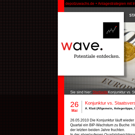
depotzuwachs.de + Anlagestrategien mit I
ST
Sie sind hier:
Startseite
Konjunktur vs. S
26
Konjunktur vs. Staatsver
A. Klatt (
Allgemein
,
Anlegertipps
,
Mai
26.05.2010 Die Konjunktur läuft wieder 
Quartal ein BIP-Wachstum zu Buche. H
der letzten beiden Jahre fruchten.
In der abgelaufenen Quartalsberichts