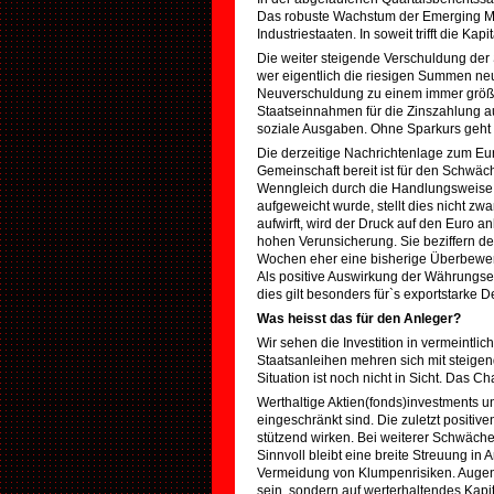
Das robuste Wachstum der Emerging Mar
Industriestaaten. In soweit trifft die 
Die weiter steigende Verschuldung der 
wer eigentlich die riesigen Summen ne
Neuverschuldung zu einem immer größe
Staatseinnahmen für die Zinszahlung a
soziale Ausgaben. Ohne Sparkurs geht es
Die derzeitige Nachrichtenlage zum Eur
Gemeinschaft bereit ist für den Schwäc
Wenngleich durch die Handlungsweise d
aufgeweicht wurde, stellt dies nicht z
aufwirft, wird der Druck auf den Euro 
hohen Verunsicherung. Sie beziffern den
Wochen eher eine bisherige Überbewertu
Als positive Auswirkung der Währungsen
dies gilt besonders für`s exportstarke 
Was heisst das für den Anleger?
Wir sehen die Investition in vermeintlic
Staatsanleihen mehren sich mit steigen
Situation ist noch nicht in Sicht. Das C
Werthaltige Aktien(fonds)investments un
eingeschränkt sind. Die zuletzt positi
stützend wirken. Bei weiterer Schwäch
Sinnvoll bleibt eine breite Streuung in
Vermeidung von Klumpenrisiken. Augenme
sein, sondern auf werterhaltendes Kap