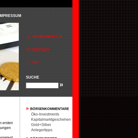
IMPRESSUM
SUCHE
»
»
BÖRSENKOMMENTARE
Öko-Investments
Kapitalmarktgeschehen
m ersten
Gold+Silber
zungen
Anlegertipps
rgelegt.