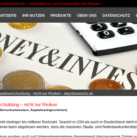
nvestmentfonds + Informationen und Kommentare für Anleger +
ARTSEITE
IHR NUTZEN
PRODUKTE
ÜBER UNS
DATENSCHUTZ
taatsverschuldung - nicht nur Risiken - depotzuwachs.de
schuldung – nicht nur Risiken
Börsenkommentare
,
Kapitalmarktgeschehen
)
mit niedriger bis mittlerer Drehzahl. Sowohl in USA als auch in Deutschland steht i
ieran kann abgelesen werden, dass die massiven Staats- und Notenbankunterstüt
saison wurden auch auf Unternehmensebene überwiegend überzeugende Zahlen vo