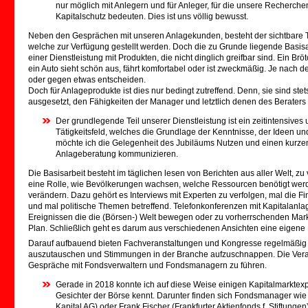
nur möglich mit Anlegern und für Anleger, für die unsere Recherchen
Kapitalschutz bedeuten. Dies ist uns völlig bewusst.
Neben den Gesprächen mit unseren Anlagekunden, besteht der sichtbare T
welche zur Verfügung gestellt werden. Doch die zu Grunde liegende Basisarbe
einer Dienstleistung mit Produkten, die nicht dinglich greifbar sind. Ein 
ein Auto sieht schön aus, fährt komfortabel oder ist zweckmäßig. Je nach d
oder gegen etwas entscheiden.
Doch für Anlageprodukte ist dies nur bedingt zutreffend. Denn, sie sind st
ausgesetzt, den Fähigkeiten der Manager und letztlich denen des Beraters
Der grundlegende Teil unserer Dienstleistung ist ein zeitintensive
Tätigkeitsfeld, welches die Grundlage der Kenntnisse, der Ideen un
möchte ich die Gelegenheit des Jubiläums Nutzen und einen kurzen 
Anlageberatung kommunizieren.
Die Basisarbeit besteht im täglichen lesen von Berichten aus aller Welt, 
eine Rolle, wie Bevölkerungen wachsen, welche Ressourcen benötigt werde
verändern. Dazu gehört es Interviews mit Experten zu verfolgen, mal die
und mal politische Themen betreffend. Telefonkonferenzen mit Kapitalanl
Ereignissen die die (Börsen-) Welt bewegen oder zu vorherrschenden Ma
Plan. Schließlich geht es darum aus verschiedenen Ansichten eine eigene
Darauf aufbauend bieten Fachveranstaltungen und Kongresse regelmäßig ei
auszutauschen und Stimmungen in der Branche aufzuschnappen. Die Veran
Gespräche mit Fondsverwaltern und Fondsmanagern zu führen.
Gerade in 2018 konnte ich auf diese Weise einigen Kapitalmarkte
Gesichter der Börse kennt. Darunter finden sich Fondsmanager wie D
Kapital AG) oder Frank Fischer (Frankfurter Aktienfonds f. Stiftungen)