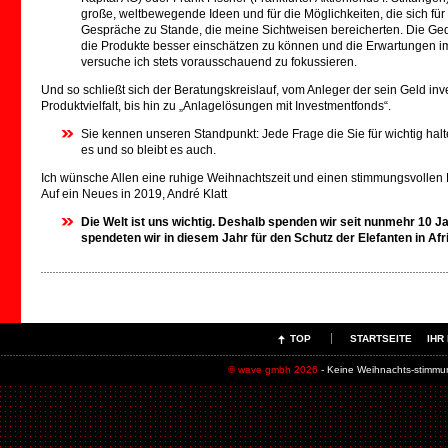
große, weltbewegende Ideen und für die Möglichkeiten, die sich fü
Gespräche zu Stande, die meine Sichtweisen bereicherten. Die Ged
die Produkte besser einschätzen zu können und die Erwartungen im I
versuche ich stets vorausschauend zu fokussieren.
Und so schließt sich der Beratungskreislauf, vom Anleger der sein Geld in
Produktvielfalt, bis hin zu „Anlagelösungen mit Investmentfonds“.
Sie kennen unseren Standpunkt: Jede Frage die Sie für wichtig halt
es und so bleibt es auch.
Ich wünsche Allen eine ruhige Weihnachtszeit und einen stimmungsvollen 
Auf ein Neues in 2019, André Klatt
Die Welt ist uns wichtig. Deshalb spenden wir seit nunmehr 10 J
spendeten wir in diesem Jahr für den Schutz der Elefanten in Afr
TOP
STARTSEITE
IHR
© wave gmbh 2026
- Keine Weihnachts-stimmu