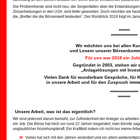
Die Problemherde sind nicht neu, die Sorgenfalten über die Entwicklungen
Zinsanhebungen in den USA, sind tiefer geworden. Doch möchten wir heut
die „Bretter die die Börsenwelt bedeuten“. Der Rückblick 2018 folgt im Janu
.
*******
*****************
.
Wir möchten uns bei allen K
und Lesern unserer Börsenkomm
Für uns war 2018 ein Jub
Gegründet in 2003, stehen wir s
„Anlagelösungen mit Inves
Vielen Dank für wunderbare Gespräche, für K
in unsere Arbeit und für den Zuspruch imme
.
******************
********
.
Unsere Arbeit, was ist das eigentlich?
Wir sind jederzeit darum bemüht, zur Zufriedenheit der Anleger zu arbeiten.
ein Job. Die Börse hat mich vor rund 22 Jahren begeistert, man könnte sagen 
unglaublicher Anziehungskraft. Ein Kraftfeld indem ich nicht nur meine Arbei
Vieles hat sich mit den Jahren verändert und vor allem weiterentwi