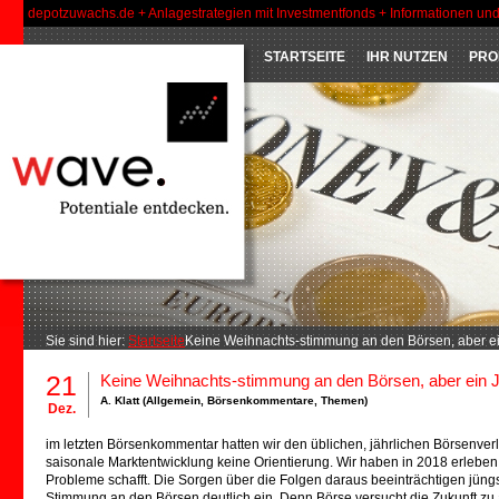
depotzuwachs.de + Anlagestrategien mit Investmentfonds + Informationen un
STARTSEITE
IHR NUTZEN
PRO
Sie sind hier:
Startseite
Keine Weihnachts-stimmung an den Börsen, aber e
21
Keine Weihnachts-stimmung an den Börsen, aber ein 
A. Klatt (
Allgemein
,
Börsenkommentare
,
Themen
)
Dez.
im letzten Börsenkommentar hatten wir den üblichen, jährlichen Börsenverl
saisonale Marktentwicklung keine Orientierung. Wir haben in 2018 erleben 
Probleme schafft. Die Sorgen über die Folgen daraus beeinträchtigen jüngst 
Stimmung an den Börsen deutlich ein. Denn Börse versucht die Zukunft zu a