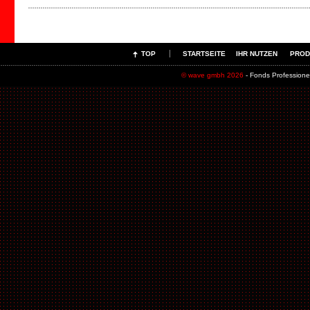
TOP
STARTSEITE
IHR NUTZEN
PROD
© wave gmbh 2026
- Fonds Professione