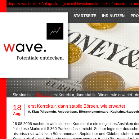
depotzuwachs.de + Anlagestrategien mit Investmentfonds + Informationen un
STARTSEITE
IHR NUTZEN
PRO
Sie sind hier:
Startseite
erst Korrektur, dann stabile Börsen, wie erwartet -
18
erst Korrektur, dann stabile Börsen, wie erwartet
A. Klatt (
Allgemein
,
Anlegertipps
,
Börsenkommentare
,
Kapitalmarktgesc
Aug.
18.08.2006 nachdem wir im letzten Kommentar ein mögliches Absinken des 
Juli diese Marke mit 5.360 Punkten fast erreicht. Seither legte der deutsch
historisch schwächsten Börsenmonate, September und Oktober, stehen unmit
Kursen nicht zuviel Euphorie entnommen werden. Halten Sie zumindest einen