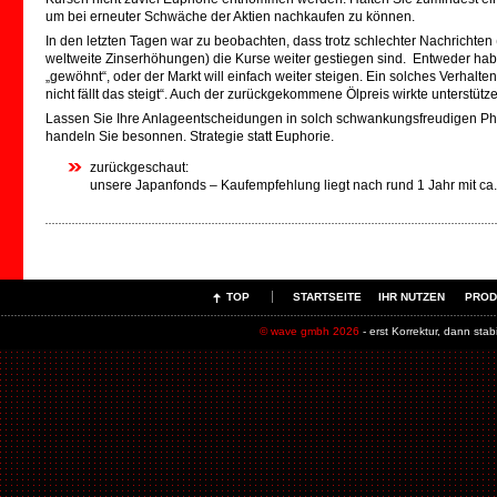
um bei erneuter Schwäche der Aktien nachkaufen zu können.
In den letzten Tagen war zu beobachten, dass trotz schlechter Nachrichten
weltweite Zinserhöhungen) die Kurse weiter gestiegen sind. Entweder ha
„gewöhnt“, oder der Markt will einfach weiter steigen. Ein solches Verhalten
nicht fällt das steigt“. Auch der zurückgekommene Ölpreis wirkte unterstütz
Lassen Sie Ihre Anlageentscheidungen in solch schwankungsfreudigen Pha
handeln Sie besonnen. Strategie statt Euphorie.
zurückgeschaut:
unsere Japanfonds – Kaufempfehlung liegt nach rund 1 Jahr mit ca.
TOP
STARTSEITE
IHR NUTZEN
PROD
© wave gmbh 2026
- erst Korrektur, dann stab