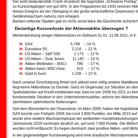
Der wohl bedeutendste Crash ist jedoch der legendäre „Schwarze Freitag“
zu Kursrückgängen von gut 30%. In den Folgejahren bis 1933 verloren Aktien
dieses Ereignis als der Übergang in die große wirtschaftliche Depressio
Geldkreislauf kam nahezu zum erliegen.
Banken-rettende Staaten gab es nicht, sonst wäre die Geschichte sicherlic
Derzeitige Kursverluste der Aktienmärkte überzogen ?
Wertentwicklung einiger Aktienindizes im Zeitraum 01.01.-11.08.2011, in €:
DAX: 5.798 – 16 %
Eurostoxx 50: 2.216 – 21 %
US Aktien – S&P 500: 1.173 – 13 %
US Aktien – Dow Jones: 11.145 – 10 %
Aktien Weltindex – MSCI: 796 – 17 %
Aktien Asien, MSCI Asia: 415 – 17 %
Gold in Euro: 1.230 + 15 %
Nach unserer Einschätzung findet sich aktuell eine völlig andere Marktkons
liegt keine Aktienblase zu Grunde. Ganz im Gegensatz zur Situation an den
Spekulationen auf Kredit entstanden war, kam es von 2009 bis 2011 zu kei
fundamentale Situation in den Unternehmenszahlen, welche bei Aktienbew
übertrieben optimistische Notierungen.
Seit dem Börsentief in der Finanzkrise, im März 2009, haben die Kapitalmär
DAX konnte von Frühjahr 2009, bei rund 3.800 Punkten, bis Mitte 2010 au
wurde eine weitere Wachstumsphase der weltweiten Handelsbeziehungen
Jahresende 2010 nochmals deutlich an, auf rund 7.000 Punkte. Die Wirtscha
wurden nicht enttäuscht. Es liegen demnach zwei positive Aktien- und Wirts
In der gegenwärtigen Kursbewegung wird eine drastische Wachstumsver