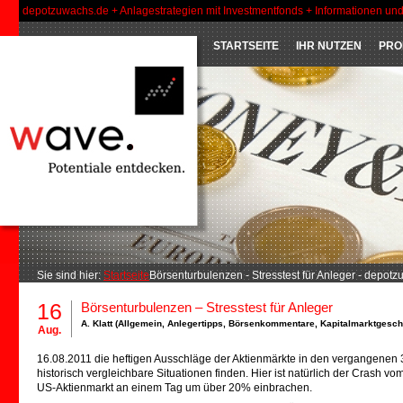
depotzuwachs.de + Anlagestrategien mit Investmentfonds + Informationen un
STARTSEITE
IHR NUTZEN
PRO
Sie sind hier:
Startseite
Börsenturbulenzen - Stresstest für Anleger - depot
16
Börsenturbulenzen – Stresstest für Anleger
A. Klatt (
Allgemein
,
Anlegertipps
,
Börsenkommentare
,
Kapitalmarktgesc
Aug.
16.08.2011 die heftigen Ausschläge der Aktienmärkte in den vergangenen 
historisch vergleichbare Situationen finden. Hier ist natürlich der Crash 
US-Aktienmarkt an einem Tag um über 20% einbrachen.