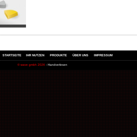
STARTSEITE
IHR NUTZEN
PRODUKTE
ÜBER UNS
IMPRESSUM
© wave gmbh 2026
- Handverlesen