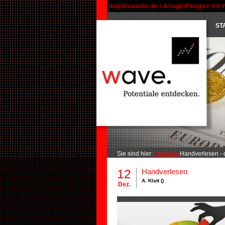
depotzuwachs.de + Anlagestrategien mit I
ST
Sie sind hier:
Startseite
Handverlesen -
12
Handverlesen
A. Klatt ()
Dez.