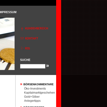
IMPRESSUM
SUCHE
»
»
BÖRSENKOMMENTARE
Öko-Investments
Kapitalmarktgeschehen
Gold+Silber
Anlegertipps