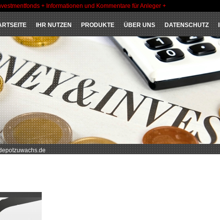
nvestmentfonds + Informationen und Kommentare für Anleger +
ARTSEITE
IHR NUTZEN
PRODUKTE
ÜBER UNS
DATENSCHUTZ
 depotzuwachs.de