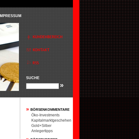
IMPRESSUM
SUCHE
»
»
BÖRSENKOMMENTARE
Öko-Investments
Kapitalmarktgeschehen
Gold+Silber
Anlegertipps