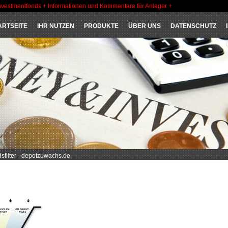
nvestmentfonds + Informationen und Kommentare für Anleger +
ARTSEITE
IHR NUTZEN
PRODUKTE
ÜBER UNS
DATENSCHUTZ
ilter - depotzuwachs.de