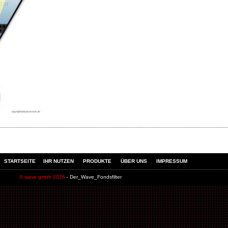
STARTSEITE
IHR NUTZEN
PRODUKTE
ÜBER UNS
IMPRESSUM
© wave gmbh 2026
- Der_Wave_Fondsfilter