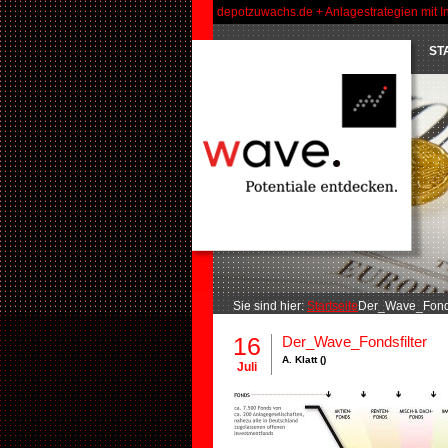
depotzuwachs.de + Anlagestrategien mit I
ST
Sie sind hier:
Startseite
Der_Wave_Fondsf
16
Der_Wave_Fondsfilter
A. Klatt ()
Juli