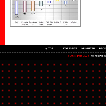
TOP
STARTSEITE
IHR NUTZEN
PROD
© wave gmbh 2026
- Wertentwick