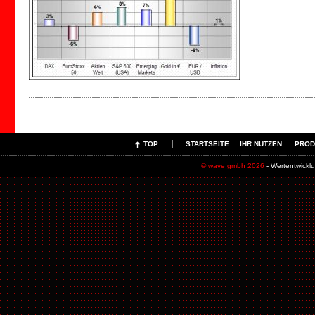
TOP
STARTSEITE
IHR NUTZEN
PROD
© wave gmbh 2026
- Wertentwick