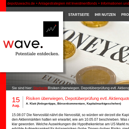
depotzuwachs.de + Anlagestrategien mit Investmentfonds + Informationen un
STARTSEITE
IHR NUTZEN
PRO
Sie sind hier:
Startseite
Risiken überwiegen, Depotüberprüfung evtl. Aktien
15
Risiken überwiegen, Depotüberprüfung evtl. Aktienquot
A. Klatt (
Anlegertipps
,
Börsenkommentare
,
Kapitalmarktgeschehen
)
Aug.
15.08.07 Die Nervosität nährt die Nervosität, so würden wir derzeit die 
den Aktienmärkten hatten wir erwartet, wie am 10.05.07 beschrieben. Was d
klar geworden. Welche Auswirkungen die Hypothekenkrise am US Markt nun 
erhöhte Aufmerksamkeit für Anlagerisiken (hohe Zinsen=hohes Risiko, niedr