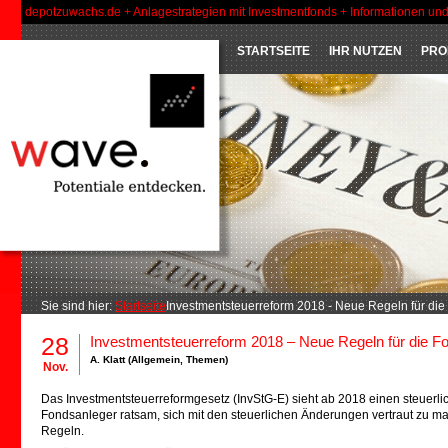
depotzuwachs.de + Anlagestrategien mit Investmentfonds + Informationen un
STARTSEITE
IHR NUTZEN
PRO
Sie sind hier:
Startseite
Investmentsteuerreform 2018 - Neue Regeln für di
28
Investmentsteuerreform 2018 – Neue Regeln für die 
A. Klatt (
Allgemein
,
Themen
)
Nov.
Das Investmentsteuerreformgesetz (InvStG-E) sieht ab 2018 einen steuerlich
Fondsanleger ratsam, sich mit den steuerlichen Änderungen vertraut zu m
Regeln.