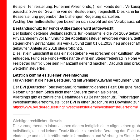
Beispiel Teilfreistellung: Für einen Aktienfonds, (= ein Fonds der lt. Verka
pauschal 30% der Gewinne von der Besteuerung freigestellt. Dies kann für
Besserstellung gegenüber der bisherigen Regelung darstellen.
Wichtig: Die Teilfreistellungen beziehen sich sowohl auf die Vorabpausch
Bestandsschutz für Fonds-Altbestände wird aufgeweicht
Der bislang geltende Bestandsschutz, für Fondsanteile die vor 2009 gekau
Privatanlegern vor Einführung der Abgeltungssteuer erworben wurden, gel
steuerlichen Betrachtung, als verkauft und zum 01.01.2018 neu angeschaff
gekauften Anteile ab 2018 steuerpflichtig.
Dies ist ein Einschnitt in das einst gegebene Versprechen der künftigen St
entgegen. Für diese Fonds-Altbestände wird ein Steuerfreibetrag in Höhe 
Freibetrag künftig über sein Finanzamt geltend machen. Dadurch sind prakti
weiterhin steuerfrei.
Letztlich kommt es zu einer Vereinfachung
Für Anleger ist die neue Besteuerung mit weniger Aufwand verbunden und le
Der BVI (Deutscher Fondsverband) formuliert folgendes Fazit: Die gute Nach
Reform unter dem Strich nicht mehr Steuern zahlen als bisher.
Allerdings gibt es zahlreiche Detailfragen zu Bestandsschutz, Freibeträge
Investmentsteuerreform, stellt der BVI in einer Broschüre als Download zur
https://www.bvi.de/regulierung/investmentsteuern/investmentsteuerreform/
————–
Wichtiger rechtlicher Hinweis:
Die vorangehenden Informationen dienen lediglich einer allgemeinen grobe
Vollständigkeit und keinen Ersatz für eine steuerliche Beratung dar. Es ist 
eindeutige und nicht irreführende Informationen und Werbung im Sinne des