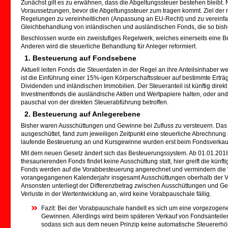
Zunächst gilt es zu erwähnen, dass die Abgeltungssteuer bestehen bleibt
Voraussetzungen, bevor die Abgeltungssteuer zum tragen kommt. Ziel der 
Regelungen zu vereinheitlichen (Anpassung an EU-Recht) und zu vereinfach
Gleichbehandlung von inländischen und ausländischen Fonds, die so bish
Beschlossen wurde ein zweistufiges Regelwerk, welches einerseits eine 
Anderen wird die steuerliche Behandlung für Anleger reformiert.
1. Besteuerung auf Fondsebene
Aktuell leiten Fonds die Steuerdaten in der Regel an ihre Anteilsinhaber w
ist die Einführung einer 15%-igen Körperschaftssteuer auf bestimmte Ertr
Dividenden und inländischen Immobilien. Der Steueranteil ist künftig dire
Investmentfonds die ausländische Aktien und Wertpapiere halten, oder and
pauschal von der direkten Steuerabführung betroffen.
2. Besteuerung auf Anlegerebene
Bisher waren Ausschüttungen und Gewinne bei Zufluss zu versteuern. Das
ausgeschüttet, fand zum jeweiligen Zeitpunkt eine steuerliche Abrechnung s
laufende Besteuerung an und Kursgewinne wurden erst beim Fondsverkauf, 
Mit dem neuen Gesetz ändert sich das Besteuerungssystem. Ab 01.01.2018
thesaurierenden Fonds findet keine Ausschüttung statt, hier greift die kü
Fonds werden auf die Vorabbesteuerung angerechnet und vermindern die 
vorangegangenen Kalenderjahr insgesamt Ausschüttungen oberhalb der Vora
Ansonsten unterliegt der Differenzbetrag zwischen Ausschüttungen und G
Verluste in der Wertentwicklung an, wird keine Vorabpauschale fällig.
Fazit: Bei der Vorabpauschale handelt es sich um eine vorgezoge
Gewinnen. Allerdings wird beim späteren Verkauf von Fondsanteile
sodass sich aus dem neuen Prinzip keine automatische Steuererhö