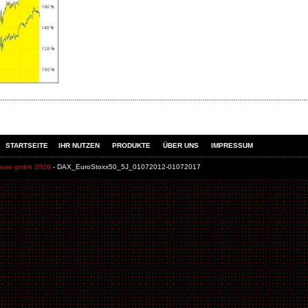
STARTSEITE
IHR NUTZEN
PRODUKTE
ÜBER UNS
IMPRESSUM
wave gmbh 2026
- DAX_EuroStoxx50_5J_01072012-01072017