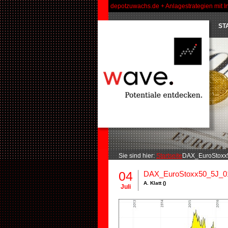
depotzuwachs.de + Anlagestrategien mit I
ST
Sie sind hier:
Startseite
DAX_EuroStoxx
04
DAX_EuroStoxx50_5J_0
A. Klatt ()
Juli