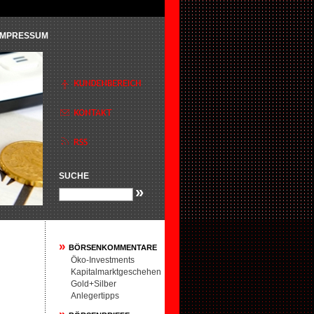
IMPRESSUM
SUCHE
»
»
BÖRSENKOMMENTARE
Öko-Investments
Kapitalmarktgeschehen
Gold+Silber
Anlegertipps