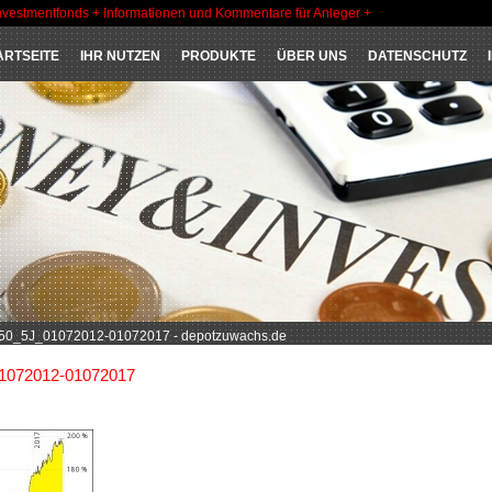
nvestmentfonds + Informationen und Kommentare für Anleger +
ARTSEITE
IHR NUTZEN
PRODUKTE
ÜBER UNS
DATENSCHUTZ
50_5J_01072012-01072017 - depotzuwachs.de
1072012-01072017