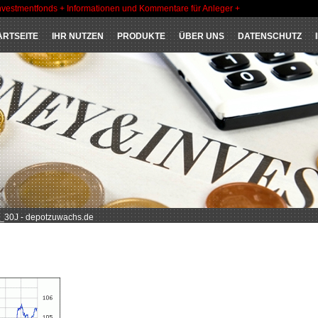
nvestmentfonds + Informationen und Kommentare für Anleger +
ARTSEITE
IHR NUTZEN
PRODUKTE
ÜBER UNS
DATENSCHUTZ
30J - depotzuwachs.de