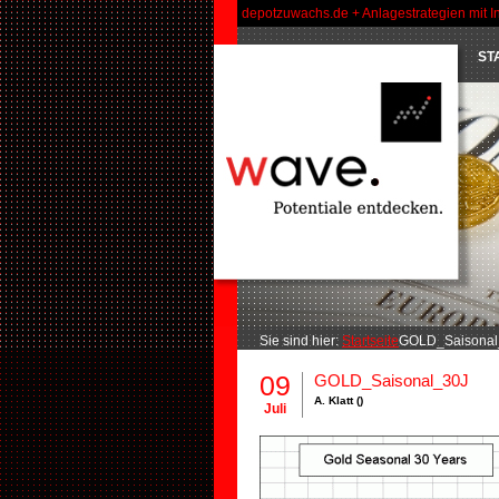
depotzuwachs.de + Anlagestrategien mit I
ST
Sie sind hier:
Startseite
GOLD_Saisonal_
09
GOLD_Saisonal_30J
A. Klatt ()
Juli