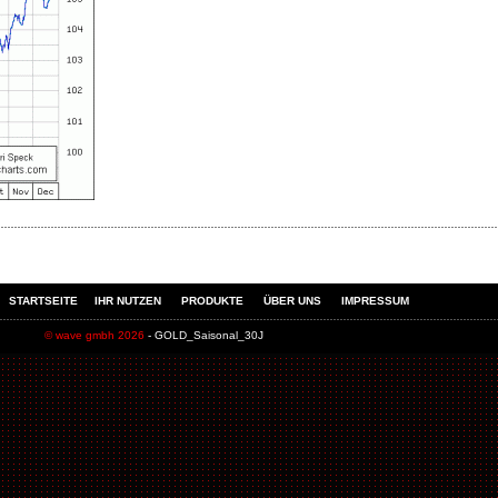
STARTSEITE
IHR NUTZEN
PRODUKTE
ÜBER UNS
IMPRESSUM
© wave gmbh 2026
- GOLD_Saisonal_30J