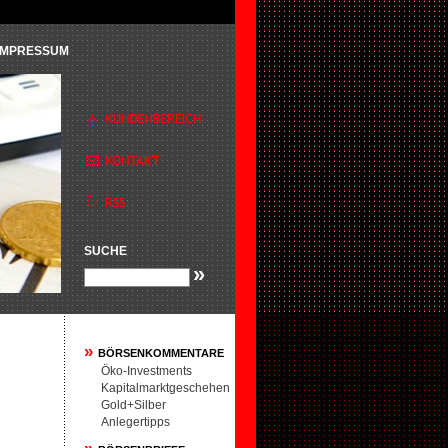
IMPRESSUM
SUCHE
»
»
BÖRSENKOMMENTARE
Öko-Investments
Kapitalmarktgeschehen
Gold+Silber
Anlegertipps