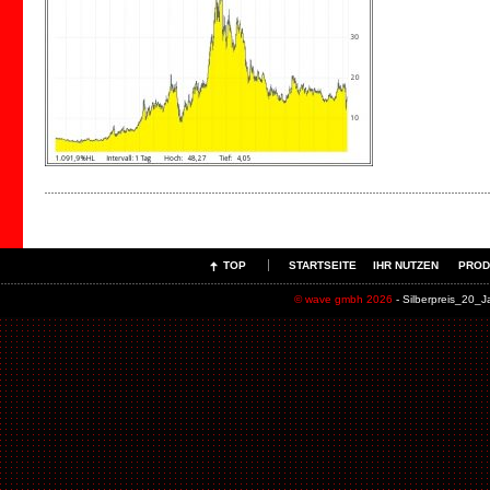
TOP
STARTSEITE
IHR NUTZEN
PROD
© wave gmbh 2026
- Silberpreis_20_J