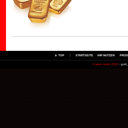
TOP
STARTSEITE
IHR NUTZEN
PROD
© wave gmbh 2026
- gold