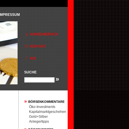
IMPRESSUM
SUCHE
»
»
BÖRSENKOMMENTARE
Öko-Investments
Kapitalmarktgeschehen
Gold+Silber
Anlegertipps