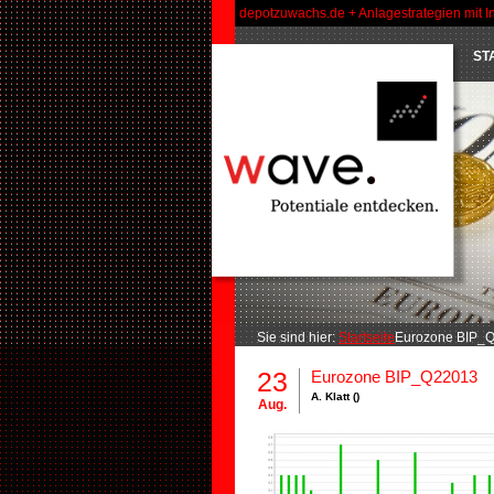
depotzuwachs.de + Anlagestrategien mit I
ST
Sie sind hier:
Startseite
Eurozone BIP_Q
23
Eurozone BIP_Q22013
A. Klatt ()
Aug.