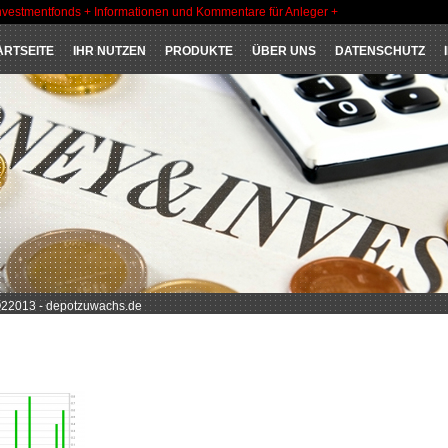
nvestmentfonds + Informationen und Kommentare für Anleger +
ARTSEITE
IHR NUTZEN
PRODUKTE
ÜBER UNS
DATENSCHUTZ
22013 - depotzuwachs.de