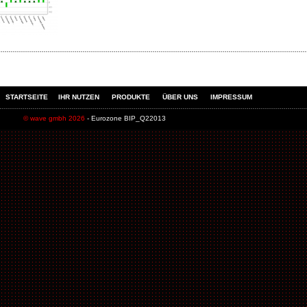
STARTSEITE
IHR NUTZEN
PRODUKTE
ÜBER UNS
IMPRESSUM
© wave gmbh 2026
- Eurozone BIP_Q22013