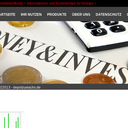
nvestmentfonds + Informationen und Kommentare für Anleger +
ARTSEITE
IHR NUTZEN
PRODUKTE
ÜBER UNS
DATENSCHUTZ
22013 - depotzuwachs.de