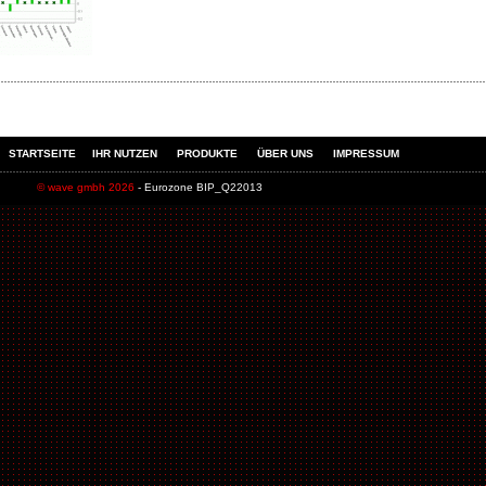
STARTSEITE
IHR NUTZEN
PRODUKTE
ÜBER UNS
IMPRESSUM
© wave gmbh 2026
- Eurozone BIP_Q22013