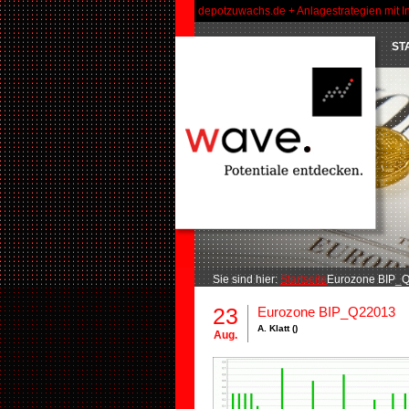
depotzuwachs.de + Anlagestrategien mit I
ST
Sie sind hier:
Startseite
Eurozone BIP_Q
23
Eurozone BIP_Q22013
A. Klatt ()
Aug.