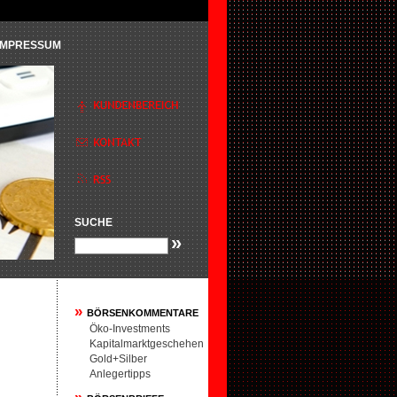
IMPRESSUM
SUCHE
»
»
BÖRSENKOMMENTARE
Öko-Investments
Kapitalmarktgeschehen
Gold+Silber
Anlegertipps