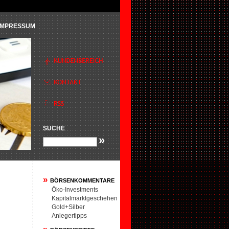
IMPRESSUM
SUCHE
»
»
BÖRSENKOMMENTARE
Öko-Investments
Kapitalmarktgeschehen
Gold+Silber
Anlegertipps