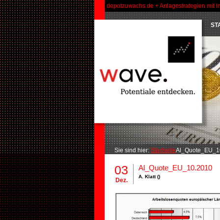
depotzuwachs.de + Anlagestrategien mit I
ST
Sie sind hier:
Startseite
Al_Quote_EU_10
03
Al_Quote_EU_10.2010
A. Klatt ()
Dez.