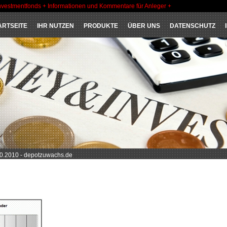
nvestmentfonds + Informationen und Kommentare für Anleger +
ARTSEITE
IHR NUTZEN
PRODUKTE
ÜBER UNS
DATENSCHUTZ
.2010 - depotzuwachs.de