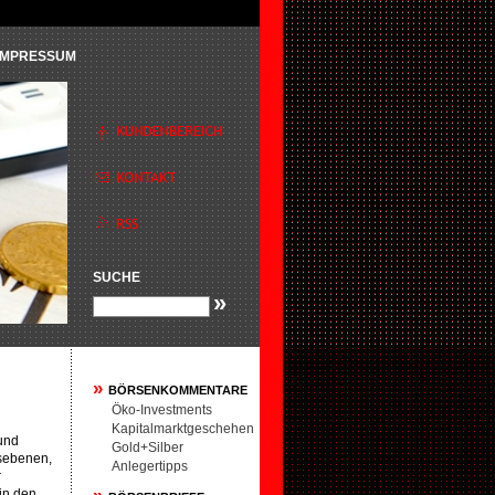
IMPRESSUM
SUCHE
»
»
BÖRSENKOMMENTARE
Öko-Investments
Kapitalmarktgeschehen
 und
Gold+Silber
nsebenen,
Anlegertipps
r
in den