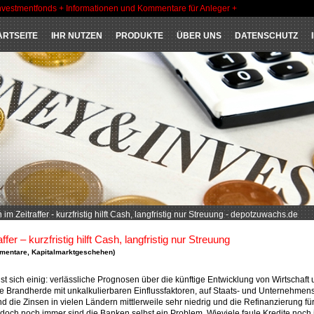
nvestmentfonds + Informationen und Kommentare für Anleger +
ARTSEITE
IHR NUTZEN
PRODUKTE
ÜBER UNS
DATENSCHUTZ
im Zeitraffer - kurzfristig hilft Cash, langfristig nur Streuung - depotzuwachs.de
fer – kurzfristig hilft Cash, langfristig nur Streuung
mentare
,
Kapitalmarktgeschehen
)
st sich einig: verlässliche Prognosen über die künftige Entwicklung von Wirtschaft
iele Brandherde mit unkalkulierbaren Einflussfaktoren, auf Staats- und Unternehme
d die Zinsen in vielen Ländern mittlerweile sehr niedrig und die Refinanzierung fü
 doch noch immer sind die Banken selbst ein Problem. Wieviele faule Kredite noch 