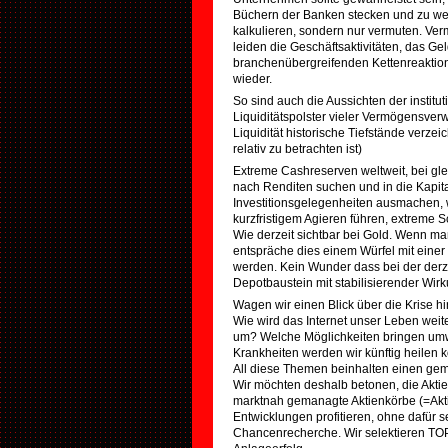
Büchern der Banken stecken und zu we
kalkulieren, sondern nur vermuten. Ve
leiden die Geschäftsaktivitäten, das G
branchenübergreifenden Kettenreaktio
wieder.
So sind auch die Aussichten der institut
Liquiditätspolster vieler Vermögensverw
Liquidität historische Tiefstände verzeic
relativ zu betrachten ist)
Extreme Cashreserven weltweit, bei gle
nach Renditen suchen und in die Kapit
Investitionsgelegenheiten ausmachen, 
kurzfristigem Agieren führen, extreme 
Wie derzeit sichtbar bei Gold. Wenn m
entspräche dies einem Würfel mit eine
werden. Kein Wunder dass bei der derze
Depotbaustein mit stabilisierender Wirk
Wagen wir einen Blick über die Krise h
Wie wird das Internet unser Leben wei
um? Welche Möglichkeiten bringen umw
Krankheiten werden wir künftig heilen
All diese Themen beinhalten einen ge
Wir möchten deshalb betonen, die Aktie
marktnah gemanagte Aktienkörbe (=Akt
Entwicklungen profitieren, ohne dafür 
Chancenrecherche. Wir selektieren TOP