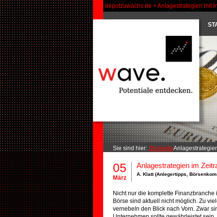
depotzuwachs.de + Anlagestrategien mit I
ST
Sie sind hier:
Startseite
Anlagestrategien 
05
Anlagestrategien im Zeitraf
A. Klatt (
Anlegertipps
,
Börsenkom
März
Nicht nur die komplette Finanzbranche i
Börse sind aktuell nicht möglich. Zu v
vernebeln den Blick nach Vorn. Zwar sin
Unternehmen sollte gewährleistet sein,