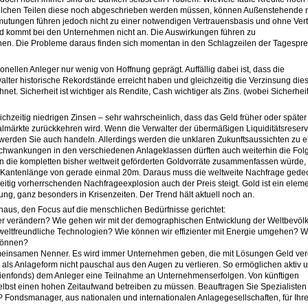
lchen Teilen diese noch abgeschrieben werden müssen, können Außenstehende n
rmutungen führen jedoch nicht zu einer notwendigen Vertrauensbasis und ohne Ver
eld kommt bei den Unternehmen nicht an. Die Auswirkungen führen zu
nen. Die Probleme daraus finden sich momentan in den Schlagzeilen der Tagespr
ionellen Anleger nur wenig von Hoffnung geprägt. Auffällig dabei ist, dass die
alter historische Rekordstände erreicht haben und gleichzeitig die Verzinsung die
hnet. Sicherheit ist wichtiger als Rendite, Cash wichtiger als Zins. (wobei Sicherheit
ichzeitig niedrigen Zinsen – sehr wahrscheinlich, dass das Geld früher oder später
almärkte zurückkehren wird. Wenn die Verwalter der übermäßigen Liquiditätsreser
werden Sie auch handeln. Allerdings werden die unklaren Zukunftsaussichten zu e
Schwankungen in den verschiedenen Anlageklassen dürften auch weiterhin die Folg
an die kompletten bisher weltweit geförderten Goldvorräte zusammenfassen würde,
r Kantenlänge von gerade einmal 20m. Daraus muss die weltweite Nachfrage gede
itig vorherrschenden Nachfrageexplosion auch der Preis steigt. Gold ist ein elem
ung, ganz besonders in Krisenzeiten. Der Trend hält aktuell noch an.
inaus, den Focus auf die menschlichen Bedürfnisse gerichtet:
ter verändern? Wie gehen wir mit der demographischen Entwicklung der Weltbevöl
eltfreundliche Technologien? Wie können wir effizienter mit Energie umgehen? 
 können?
meinsamen Nenner. Es wird immer Unternehmen geben, die mit Lösungen Geld ver
 als Anlageform nicht pauschal aus den Augen zu verlieren. So ermöglichen aktiv 
ienfonds) dem Anleger eine Teilnahme an Unternehmenserfolgen. Von künftigen
selbst einen hohen Zeitaufwand betreiben zu müssen. Beauftragen Sie Spezialisten 
 Fondsmanager, aus nationalen und internationalen Anlagegesellschaften, für Ihr