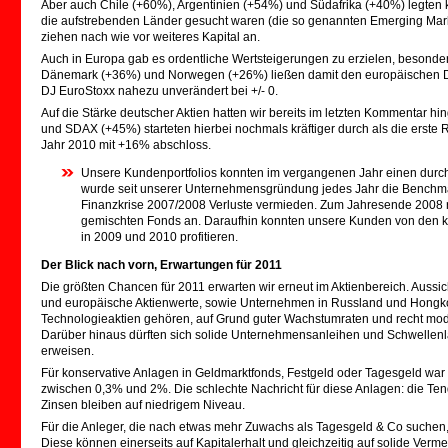
Aber auch Chile (+60%), Argentinien (+54%) und Südafrika (+40%) legten kr
die aufstrebenden Länder gesucht waren (die so genannten Emerging Mar
ziehen nach wie vor weiteres Kapital an.
Auch in Europa gab es ordentliche Wertsteigerungen zu erzielen, besond
Dänemark (+36%) und Norwegen (+26%) ließen damit den europäischen Dur
DJ EuroStoxx nahezu unverändert bei +/- 0.
Auf die Stärke deutscher Aktien hatten wir bereits im letzten Kommentar 
und SDAX (+45%) starteten hierbei nochmals kräftiger durch als die erst
Jahr 2010 mit +16% abschloss.
Unsere Kundenportfolios konnten im vergangenen Jahr einen durc
wurde seit unserer Unternehmensgründung jedes Jahr die Benchmark
Finanzkrise 2007/2008 Verluste vermieden. Zum Jahresende 2008 r
gemischten Fonds an. Daraufhin konnten unsere Kunden von den kr
in 2009 und 2010 profitieren.
Der Blick nach vorn, Erwartungen für 2011
Die größten Chancen für 2011 erwarten wir erneut im Aktienbereich. Aussic
und europäische Aktienwerte, sowie Unternehmen in Russland und Hongk
Technologieaktien gehören, auf Grund guter Wachstumraten und recht mo
Darüber hinaus dürften sich solide Unternehmensanleihen und Schwellenlä
erweisen.
Für konservative Anlagen in Geldmarktfonds, Festgeld oder Tagesgeld war 
zwischen 0,3% und 2%. Die schlechte Nachricht für diese Anlagen: die Tend
Zinsen bleiben auf niedrigem Niveau.
Für die Anleger, die nach etwas mehr Zuwachs als Tagesgeld & Co suchen,
Diese können einerseits auf Kapitalerhalt und gleichzeitig auf solide Ve