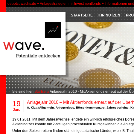
depotzuwachs.de + Anlagestrategien mit Investmentfonds + Informationen un
STARTSEITE
IHR NUTZEN
PRO
Sie sind hier:
Startseite
Anlagejahr 2010 - Mit Aktienfonds erneut auf der Ü
19
Anlagejahr 2010 – Mit Aktienfonds erneut auf der Über
A. Klatt (
Allgemein
,
Anlegertipps
,
Börsenkommentare
,
Jahresberichte
,
Ka
Jan.
19.01.2011 Mit dem Jahreswechsel endete ein wirklich erfolgreiches Börse
Aktienindizes konnte mit 2-stelligen prozentualen Kursgewinnen die Anlege
Unter den Spitzenreitern finden sich einige asiatische Länder, wie z.B. T