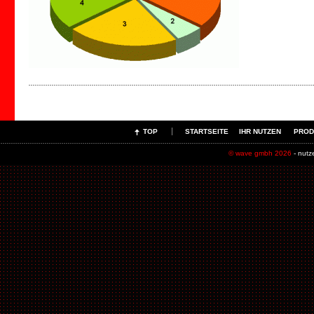
TOP
STARTSEITE
IHR NUTZEN
PROD
© wave gmbh 2026
- nutz