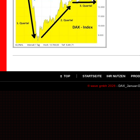
TOP
STARTSEITE
IHR NUTZEN
PROD
© wave gmbh 2026
- DAX_Januar-O