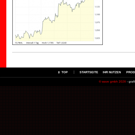
TOP
STARTSEITE
IHR NUTZEN
PROD
© wave gmbh 2026
- grafi